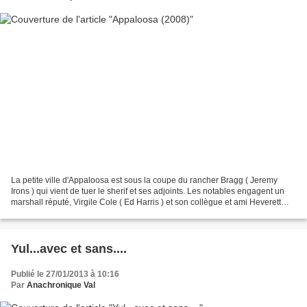
La petite ville d'Appaloosa est sous la coupe du rancher Bragg ( Jeremy
Irons ) qui vient de tuer le sherif et ses adjoints. Les notables engagent un
marshall réputé, Virgile Cole ( Ed Harris ) et son collègue et ami Heverett
Hitch ( Viggo Mortensen )...
Yul...avec et sans....
Publié le 27/01/2013 à 10:16
Par
Anachronique Val