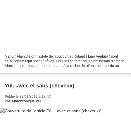
Manu ( Alain Delon ), pilote de "coucou", et Roland ( Lino Ventura ) sont
deux copains qui ont des rêves. Pour les concrétiser, ils ont besoin d'argent.
Alors, lorqu'on leur propose de partir à la recherche d'un trésor perdu au
large du Congo, ils s'embarquent,...
Yul...avec et sans (cheveux)
Publié le 28/01/2013 à 17:47
Par
Anachronique Val