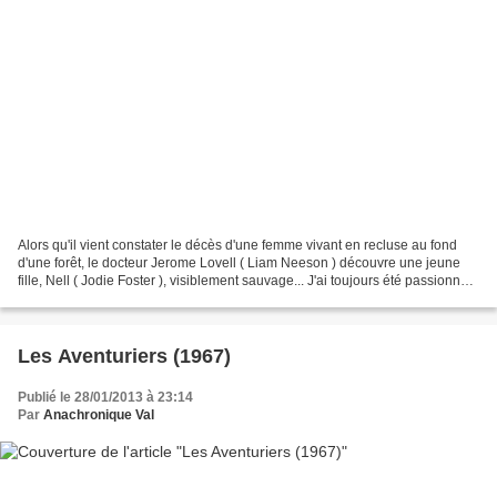
Alors qu'il vient constater le décès d'une femme vivant en recluse au fond
d'une forêt, le docteur Jerome Lovell ( Liam Neeson ) découvre une jeune
fille, Nell ( Jodie Foster ), visiblement sauvage... J'ai toujours été passionnée
par les histoires d'enfants...
Les Aventuriers (1967)
Publié le 28/01/2013 à 23:14
Par
Anachronique Val