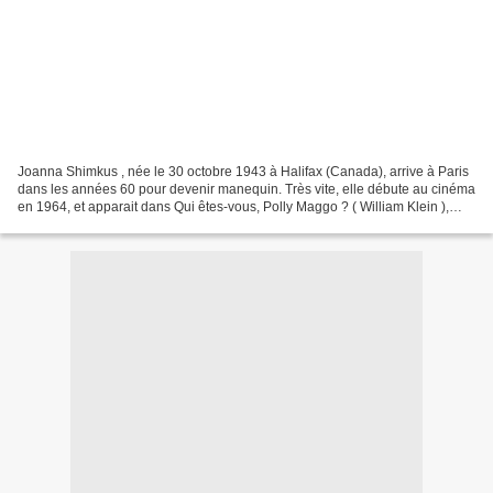
Joanna Shimkus , née le 30 octobre 1943 à Halifax (Canada), arrive à Paris
dans les années 60 pour devenir manequin. Très vite, elle débute au cinéma
en 1964, et apparait dans Qui êtes-vous, Polly Maggo ? ( William Klein ),
avant de tourner à trois reprises...