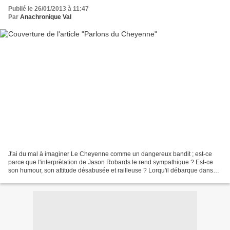
Publié le 26/01/2013 à 11:47
Par
Anachronique Val
J'ai du mal à imaginer Le Cheyenne comme un dangereux bandit ; est-ce
parce que l'interprètation de Jason Robards le rend sympathique ? Est-ce
son humour, son attitude désabusée et railleuse ? Lorqu'il débarque dans
l'auberge où attendent une bonne vingtaine...