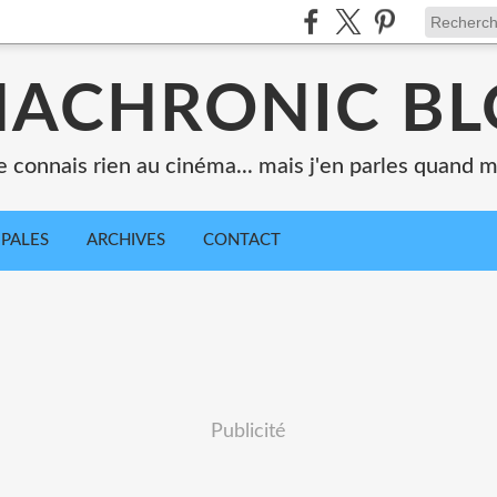
ACHRONIC B
e connais rien au cinéma... mais j'en parles quand
IPALES
ARCHIVES
CONTACT
Publicité