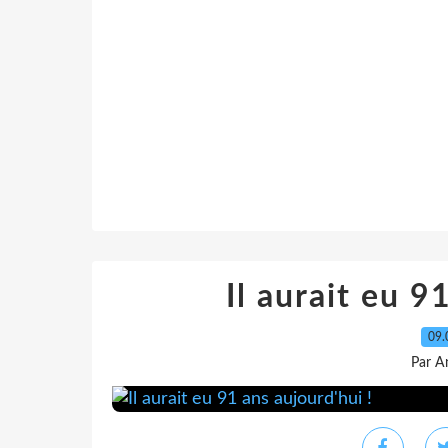
Il aurait eu 9
09.
Par A