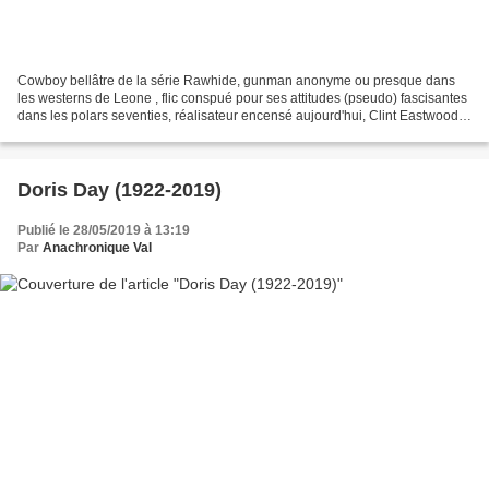
Cowboy bellâtre de la série Rawhide, gunman anonyme ou presque dans
les westerns de Leone , flic conspué pour ses attitudes (pseudo) fascisantes
dans les polars seventies, réalisateur encensé aujourd'hui, Clint Eastwood
traverse une Amérique pleine de...
Doris Day (1922-2019)
Publié le 28/05/2019 à 13:19
Par
Anachronique Val