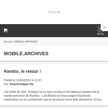
Publicité
MENU
Accueil
» MOBILE.ARCHIVES
MOBILE.ARCHIVES
Rambo, le retour !
Publié le 31/05/2019 à 13:27
Par
Anachronique Val
J'ai honte de moi : lorsque j'ai vu que Lemmy et Kinskiklaus avaient mit la
bande-annonce de Rambo - Last Blood sur leurs pages Facebook
respectives, je ne comprenais pas le pourquoi d'une telle démarche. Et puis
j'ai réalisé qu'il s'agissait en fait...