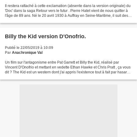
Il restera rattaché à cette exclamation (absente dans la version originale) du
'Doc' dans la saga Retour vers le futur . Pierre Hatet vient de nous quitter à
l'âge de 89 ans. Né le 20 avril 1930 à Auffray en Seine-Maritime, il suit des
cours d'art dramatique...
Billy the Kid version D'Onofrio.
Publié le 22/05/2019 à 10:09
Par
Anachronique Val
Un film sur l'antagonisme entre Pat Garrett et Billy the Kid, réalisé par
Vincent D'Onofrio et mettant en vedette Ethan Hawke et Chris Pratt , ça vous
dit ? The Kid est un western dont j'ai appris l'existence tout à fait par hasard,
et qui sortira en...