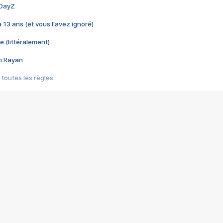
 DayZ
 a 13 ans (et vous l'avez ignoré)
e (littéralement)
im Rayan
 toutes les règles
s les jeux vidéo
us choquant de Rockstar ? - Le scandale BULLY
e plus moche de Steam
du RÊVE tourne au CAUCHEMAR
pendant 8 heures
it… à tort
umiliés par un jeu vidéo
ire - Final Fantasy 8