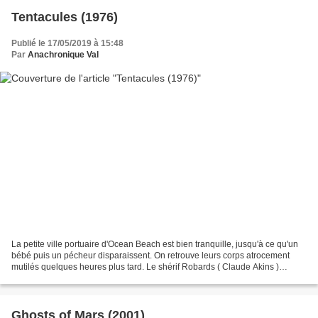
Tentacules (1976)
Publié le 17/05/2019 à 15:48
Par
Anachronique Val
La petite ville portuaire d'Ocean Beach est bien tranquille, jusqu'à ce qu'un
bébé puis un pécheur disparaissent. On retrouve leurs corps atrocement
mutilés quelques heures plus tard. Le shérif Robards ( Claude Akins )
enquête, le journaliste Turner (...
Ghosts of Mars (2001)