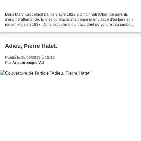
Doris Mary Kappelhoff nait le 3 avril 1922 à Cincinnati (Ohio) de parents
d'origine allemande. Elle se consacre à la danse et envisage d'en faire son
métier. Mais en 1937, Doris est victime d'un accident de voiture : sa jambe
droite brisée, elle doit...
Adieu, Pierre Hatet.
Publié le 25/05/2019 à 10:13
Par
Anachronique Val