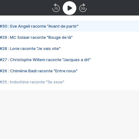
#30 : Eve Angeli raconte "Avant de partir"
#29 : MC Solaar raconte "Bouge de là"
28 : Lorie raconte "Je vais vite"
#27 : Christophe Willem raconte "Jacques a dit"
#26 : Chimène Badi raconte "Entre nous"
#25 : Indochine raconte "3e sexe"
#24 : Zaho raconte "C'est chelou"
#23 : Patrick Bruel raconte "Au café des délices"
#22 : Kyo raconte "Le chemin"
#21 : Nolwenn Leroy raconte "Cassé"
#20 : Patrick Hernandez raconte "Born to be alive"