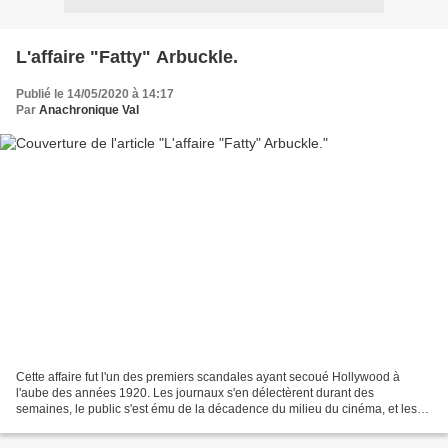
L'affaire "Fatty" Arbuckle.
Publié le 14/05/2020 à 14:17
Par
Anachronique Val
Cette affaire fut l'un des premiers scandales ayant secoué Hollywood à
l'aube des années 1920. Les journaux s'en délectèrent durant des
semaines, le public s'est ému de la décadence du milieu du cinéma, et les
associations bien-pensantes montèrent au...