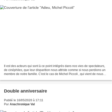
Il est des acteurs qui sont à ce point intégrés dans nos vies de spectateurs,
de cinéphiles, que leur disparition nous attriste comme si nous perdions un
membre de notre famille. C'est le cas de Michel Piccoli , qui vient de nous
quitter à l'âge de 94...
Double anniversaire
Publié le 16/05/2020 à 17:11
Par
Anachronique Val