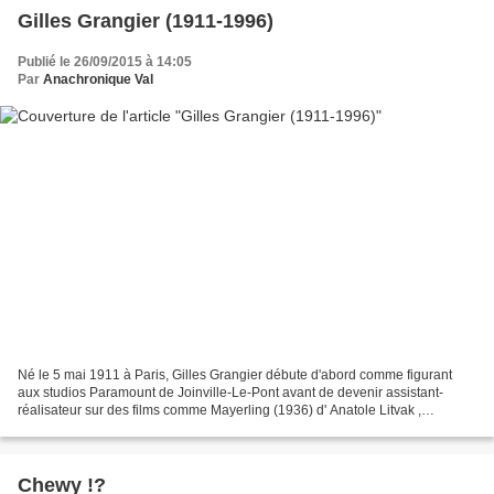
Gilles Grangier (1911-1996)
Publié le 26/09/2015 à 14:05
Par
Anachronique Val
Né le 5 mai 1911 à Paris, Gilles Grangier débute d'abord comme figurant
aux studios Paramount de Joinville-Le-Pont avant de devenir assistant-
réalisateur sur des films comme Mayerling (1936) d' Anatole Litvak ,
Mademoiselle Mozart d' Yvan Noé la même...
Chewy !?