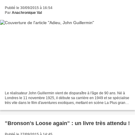
Publié le 30/09/2015 à 16:54
Par
Anachronique Val
Le réalisateur John Guillermin vient de disparaître à l'âge de 90 ans. Né à
Londres le 11 novembre 1925, il débute sa carrière en 1949 et se spécialise
très vite dans le film d'aventures exotiques, mettant en scène La Plus grande
aventure de Tarzan en...
"Bronson's Loose again" : un livre très attendu !
Publié le 27/09/2015 à 14:45