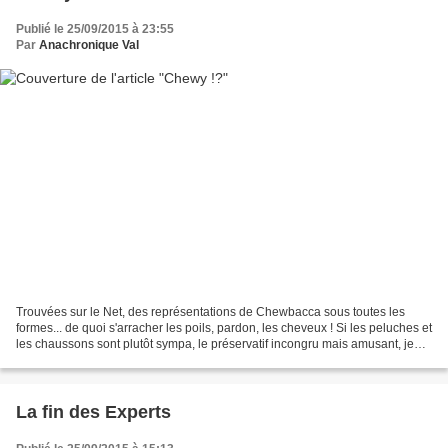
Publié le 25/09/2015 à 23:55
Par
Anachronique Val
Trouvées sur le Net, des représentations de Chewbacca sous toutes les
formes... de quoi s'arracher les poils, pardon, les cheveux ! Si les peluches et
les chaussons sont plutôt sympa, le préservatif incongru mais amusant, je
n'ai qu'un commentaire à faire...
La fin des Experts