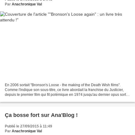
Par
Anachronique Val
En 2006 sortait "Bronson's Loose - the making of the Death Wish films".
Comme l'indique son sous-titre, ce livre abordait la franchise du Justicier,
depuis le premier film qui fit polémique en 1974 jusqu'au dernier opus sorti
en 1994. L'auteur, Paul Talbot...
Ça bosse fort sur Ana'Blog !
Publié le 27/09/2015 à 11:49
Par
Anachronique Val