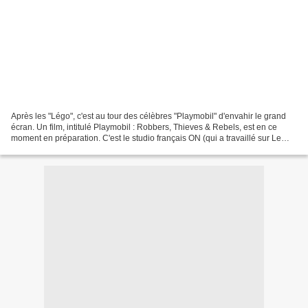
Après les "Légo", c'est au tour des célèbres "Playmobil" d'envahir le grand
écran. Un film, intitulé Playmobil : Robbers, Thieves & Rebels, est en ce
moment en préparation. C'est le studio français ON (qui a travaillé sur Le
Petit prince, sorti cette...