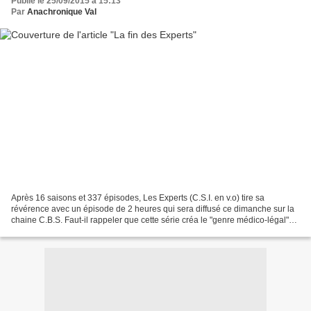
Publié le 25/09/2015 à 15:13
Par
Anachronique Val
Après 16 saisons et 337 épisodes, Les Experts (C.S.I. en v.o) tire sa
révérence avec un épisode de 2 heures qui sera diffusé ce dimanche sur la
chaine C.B.S. Faut-il rappeler que cette série créa le "genre médico-légal"
aujourd'hui à la mode ? Prenant...