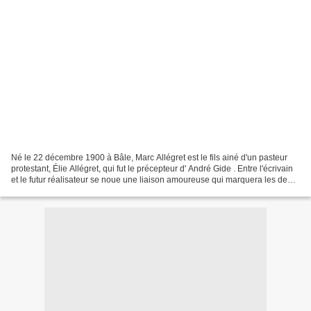
Né le 22 décembre 1900 à Bâle, Marc Allégret est le fils ainé d'un pasteur
protestant, Élie Allégret, qui fut le précepteur d' André Gide . Entre l'écrivain
et le futur réalisateur se noue une liaison amoureuse qui marquera les deux
hommes. En 1927, Marc...