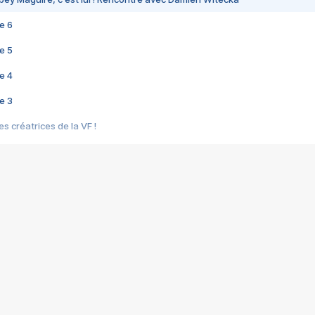
e 6
e 5
e 4
e 3
s créatrices de la VF !
e 2
e 1
e Mektoub My Love arrive enfin ! Rencontre avec Shaïn Boumedine et Sal
i : après Toni en famille
elle réalise le bouleversant Dites lui que je l'aime
ais ! Rencontre autour de Vie privée de Rebecca Zlotowski
 de Marguerite, Grave... Rencontre avec Ella Rumpf