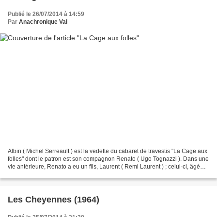
Publié le 26/07/2014 à 14:59
Par
Anachronique Val
Albin ( Michel Serreault ) est la vedette du cabaret de travestis "La Cage aux
folles" dont le patron est son compagnon Renato ( Ugo Tognazzi ). Dans une
vie antérieure, Renato a eu un fils, Laurent ( Remi Laurent ) ; celui-ci, âgé
d'une vingtaine d'années,...
Les Cheyennes (1964)