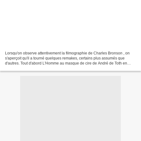
Lorsqu'on observe attentivement la filmographie de Charles Bronson , on
s'aperçoit qu'il a tourné quelques remakes, certains plus assumés que
d'autres. Tout d'abord L'Homme au masque de cire de André de Toth en
1953, qui est un remake du film Le Mystère...