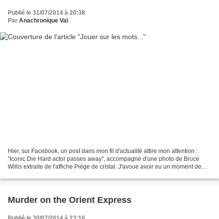
Publié le 31/07/2014 à 20:38
Par
Anachronique Val
Hier, sur Facebook, un post dans mon fil d'actualité attire mon attention :
"Iconic Die Hard actor passes away", accompagné d'une photo de Bruce
Willis extraite de l'affiche Piège de cristal. J'avoue avoir eu un moment de
doute : l'acteur, le tough guy...
Murder on the Orient Express
Publié le 30/07/2014 à 23:16