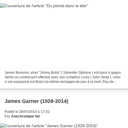
James Bonomo, alias "Jimmy Bobo" ( Sylvester Stallone ) est tueur à gages.
Après un contrat qu'il effectue avec son complice Louis ( John Seda ), celui-
ci est assassiné est Bobo lui-même réchappe de peu à la mort. Peu de
temps après, il rencontre Taylor...
James Garner (1928-2014)
Publié le 28/07/2014 à 17:02
Par
Anachronique Val