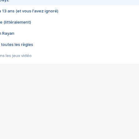
 a 13 ans (et vous l'avez ignoré)
e (littéralement)
im Rayan
 toutes les règles
s les jeux vidéo
us choquant de Rockstar ? - Le scandale BULLY
e plus moche de Steam
du RÊVE tourne au CAUCHEMAR
pendant 8 heures
it… à tort
umiliés par un jeu vidéo
ire - Final Fantasy 8