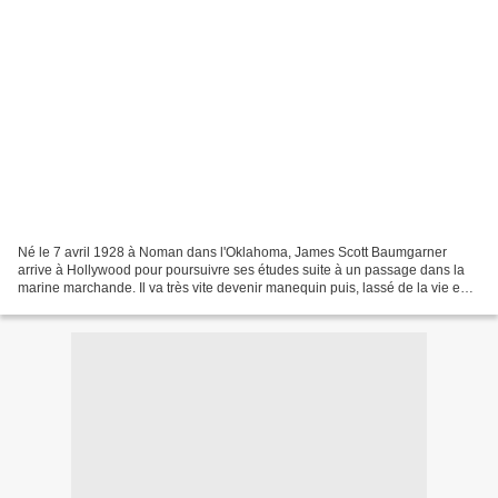
Né le 7 avril 1928 à Noman dans l'Oklahoma, James Scott Baumgarner
arrive à Hollywood pour poursuivre ses études suite à un passage dans la
marine marchande. Il va très vite devenir manequin puis, lassé de la vie en
Californie, il retourne en Oklahoma...