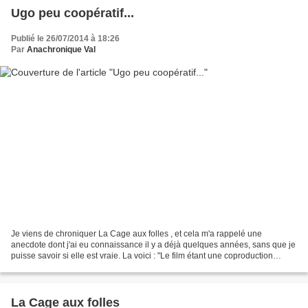
Ugo peu coopératif...
Publié le 26/07/2014 à 18:26
Par
Anachronique Val
Je viens de chroniquer La Cage aux folles , et cela m'a rappelé une
anecdote dont j'ai eu connaissance il y a déjà quelques années, sans que je
puisse savoir si elle est vraie. La voici : "Le film étant une coproduction
franco-italienne, Ugo Tognazzi...
La Cage aux folles