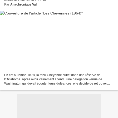
Publié le 25/07/2014 à 21:38
Par
Anachronique Val
En cet automne 1878, la tribu Cheyenne survit dans une réserve de
l'Oklahoma. Après avoir vainement attendu une délégation venue de
Washington qui devait écouter leurs doléances, elle décide de retrouver
leurs anciennes terres du Wyoming. La tribu entière,...