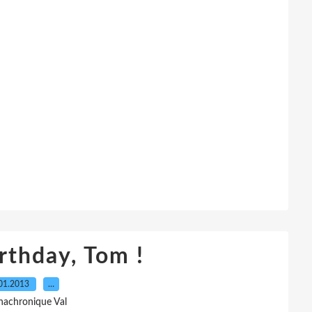
rthday, Tom !
01.2013
…
nachronique Val