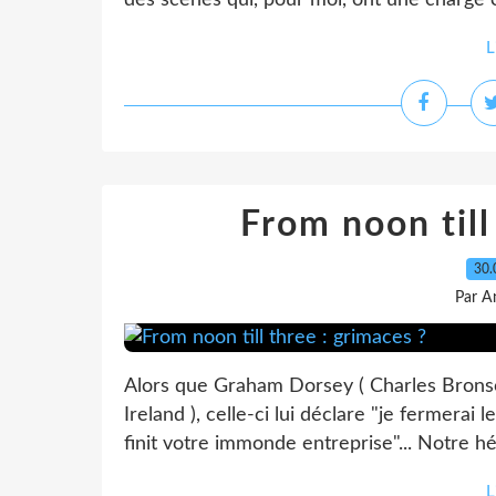
des scènes qui, pour moi, ont une charge ém
L
From noon till
30.
Par A
Alors que Graham Dorsey ( Charles Bronson
Ireland ), celle-ci lui déclare "je fermerai
finit votre immonde entreprise"... Notre hé
L