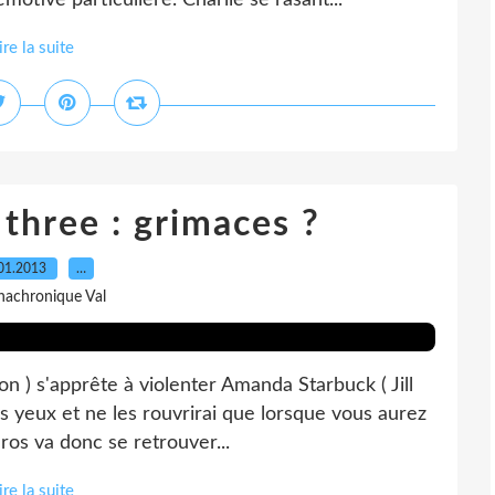
otive particulière. Charlie se rasant...
ire la suite
 three : grimaces ?
01.2013
…
nachronique Val
 ) s'apprête à violenter Amanda Starbuck ( Jill
 les yeux et ne les rouvrirai que lorsque vous aurez
ros va donc se retrouver...
ire la suite