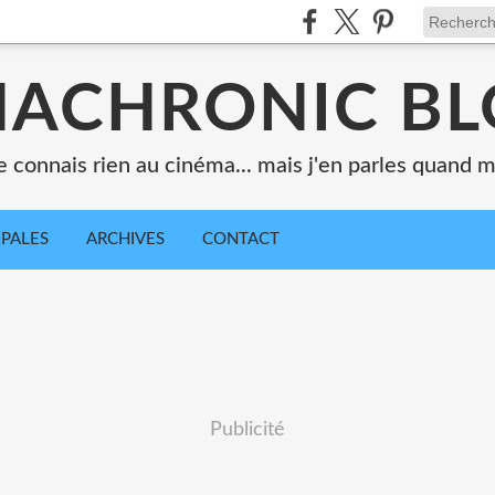
ACHRONIC B
e connais rien au cinéma... mais j'en parles quand
IPALES
ARCHIVES
CONTACT
Publicité