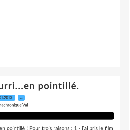
ri...en pointillé.
01.2013
…
nachronique Val
 pointillé ! Pour trois raisons : 1 - j'ai pris le film