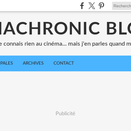
ACHRONIC B
e connais rien au cinéma... mais j'en parles quand
IPALES
ARCHIVES
CONTACT
Publicité