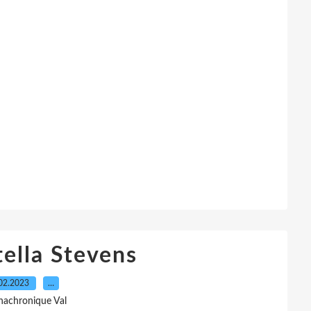
tella Stevens
02.2023
…
nachronique Val