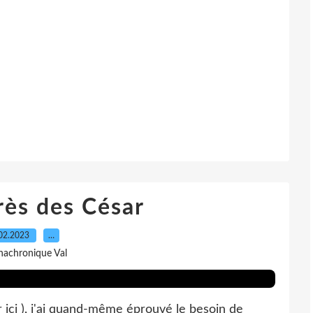
rès des César
02.2023
…
nachronique Val
r ici ), j'ai quand-même éprouvé le besoin de