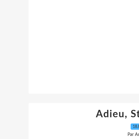
Adieu, S
18.
Par A