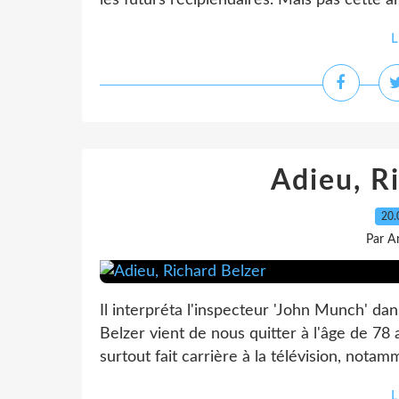
les futurs récipiendaires. Mais pas cette an
L
Adieu, R
20.
Par A
Il interpréta l'inspecteur 'John Munch' dan
Belzer vient de nous quitter à l'âge de 78 
surtout fait carrière à la télévision, notam
L