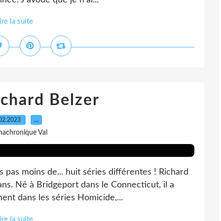
née. J'avoue que je n'ai...
ire la suite
ichard Belzer
02.2023
…
nachronique Val
s pas moins de... huit séries différentes ! Richard
ans. Né à Bridgeport dans le Connecticut, il a
ment dans les séries Homicide,...
ire la suite