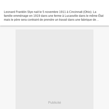
Leonard Franklin Slye nait le 5 novembre 1911 à Cincinnati (Ohio). La
famille emménage en 1919 dans une ferme à Lucasville dans le même État
mais le père sera contraint de prendre un travail dans une fabrique de
chaussures pour suppléer à la faible production...
Publicité