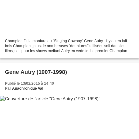
Champion fût la monture du "Singing Cowboy" Gene Autry . Il y eu en fait
trois Champion , plus de nombreuses "doublures" utilisées soit dans les
films, soit pour les shows mettant Autry en vedette. Le premier Champion
appartenait à Tom Mix et participa...
Gene Autry (1907-1998)
Publié le 13/02/2015 à 14:40
Par
Anachronique Val