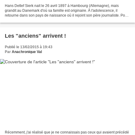
Hans Detlef Sierk nait le 26 avril 1897 à Hambourg (Allemagne), mais
grandit au Danemark d'où sa famille est originaire. À l'adolescence, il
retourne dans son pays de naissance où il rejoint son père journaliste. Pour
financer ses études de droit, de...
Les "anciens" arrivent !
Publié le 13/02/2015 à 19:43
Par
Anachronique Val
Récemment, j'ai réalisé que je ne connaissais pas ceux qui avaient précédé