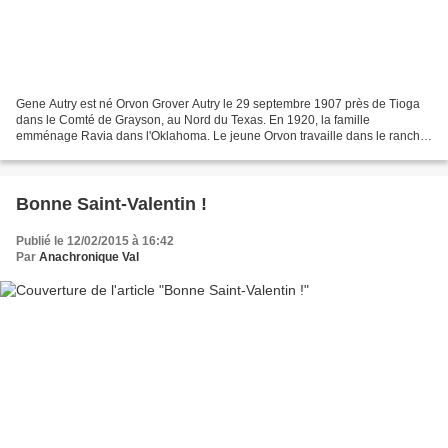
Gene Autry est né Orvon Grover Autry le 29 septembre 1907 près de Tioga
dans le Comté de Grayson, au Nord du Texas. En 1920, la famille
emménage Ravia dans l'Oklahoma. Le jeune Orvon travaille dans le ranch
de son père tout en poursuivant ses études,...
Bonne Saint-Valentin !
Publié le 12/02/2015 à 16:42
Par
Anachronique Val