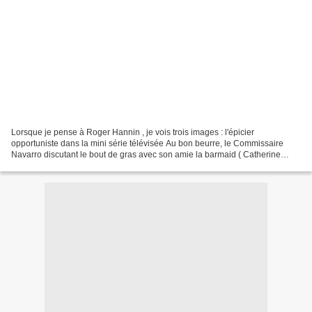
Lorsque je pense à Roger Hannin , je vois trois images : l'épicier
opportuniste dans la mini série télévisée Au bon beurre, le Commissaire
Navarro discutant le bout de gras avec son amie la barmaid ( Catherine
Allegret ), et le beau-frère de François...