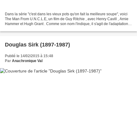
Dans la série "c'est dans les vieux pots qu'on fait la meilleure soupe", voici
The Man From U.N.C.L.E, un film de Guy Ritchie , avec Henry Cavill , Arnie
Hammer et Hugh Grant . Comme son nom l'indique, il s'agit de l'adaptation
cinématographique de la...
Douglas Sirk (1897-1987)
Publié le 14/02/2015 à 15:48
Par
Anachronique Val