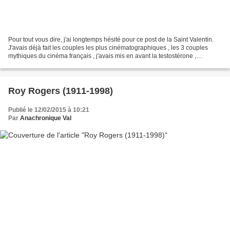
Pour tout vous dire, j'ai longtemps hésité pour ce post de la Saint Valentin.
J'avais déjà fait les couples les plus cinématographiques , les 3 couples
mythiques du cinéma français , j'avais mis en avant la testostérone ,
certaines de vos actrices préférées...
Roy Rogers (1911-1998)
Publié le 12/02/2015 à 10:21
Par
Anachronique Val