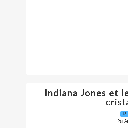
Indiana Jones et 
crist
16.
Par A