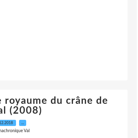
le royaume du crâne de
al (2008)
12.2018
…
nachronique Val