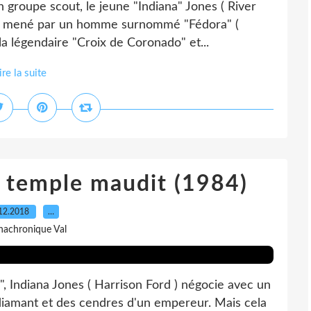
 groupe scout, le jeune "Indiana" Jones ( River
es mené par un homme surnommé "Fédora" (
 la légendaire "Croix de Coronado" et...
ire la suite
e temple maudit (1984)
12.2018
…
nachronique Val
, Indiana Jones ( Harrison Ford ) négocie avec un
 diamant et des cendres d'un empereur. Mais cela