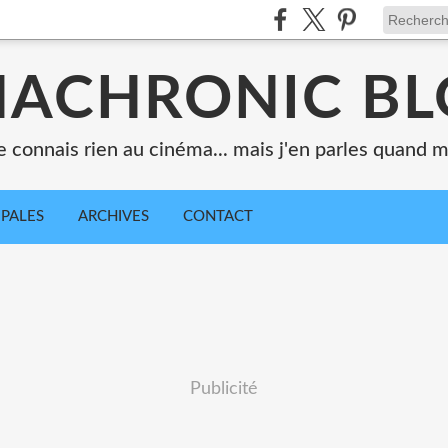
ACHRONIC B
e connais rien au cinéma... mais j'en parles quand
IPALES
ARCHIVES
CONTACT
Publicité