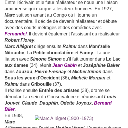
Entre l'écrivain et le futur réalisateur se noue une liaison
amoureuse qui marquera les deux hommes. En 1927,
Marc
suit son amant au Congo où il tourne un
documentaire. Il décide de devenir réalisateur et débute
avec des courts-métrages et des comédies avec
Fernandel
. Il devient également l'assistant du réalisateur
Robert Florey
.
Marc Allégret
dirige ensuite
Raimu
dans
Mam'zelle
Nitouche
,
La Petite chocolatière
et
Fanny
. Il a une
liaison avec
Simone Simon
qu'il fait tourner dans
Le Lac
aux dames
(34), réunit
Jean Gabin
et
Joséphine Baker
dans
Zouzou
,
Pierre Fresnay
et
Michel Simon
dans
Sous les yeux d'Occident
(36),
Michèle Morgan
et
Raimu
dans
Gribouille
(37).
Il réalise ensuite
Entrée des artistes
(38), drame se
déroulant au sein du Conservatoire et réunissant
Louis
Jouvet
,
Claude Dauphin
,
Odette Joyeux
,
Bernard
Blier
.
En 1938,
Marc