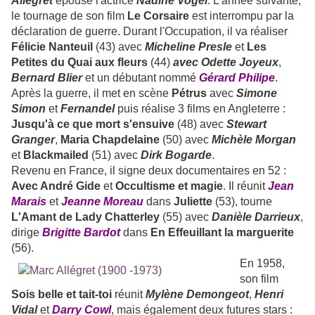
Allégret
épouse l'actrice
Nadine Vogel
. L'année suivante,
le tournage de son film
Le Corsaire
est interrompu par la
déclaration de guerre. Durant l'Occupation, il va réaliser
Félicie Nanteuil
(43) avec
Micheline Presle
et
Les
Petites du Quai aux fleurs
(44)
avec Odette Joyeux
,
Bernard Blier
et un débutant nommé
Gérard Philipe
.
Après la guerre, il met en scène
Pétrus
avec
Simone
Simon
et
Fernandel
puis réalise 3 films en Angleterre :
Jusqu'à ce que mort s'ensuive
(48) avec
Stewart
Granger
,
Maria Chapdelaine
(50) avec
Michèle Morgan
et
Blackmailed
(51) avec
Dirk Bogarde
.
Revenu en France, il signe deux documentaires en 52 :
Avec André Gide
et
Occultisme et magie
. Il réunit
Jean
Marais
et
Jeanne Moreau
dans
Juliette
(53), tourne
L'Amant de Lady Chatterley
(55) avec
Danièle Darrieux
,
dirige
Brigitte Bardot
dans
En Effeuillant la marguerite
(56).
En 1958,
son film
Sois belle et tait-toi
réunit
Mylène Demongeot
,
Henri
Vidal
et
Darry Cowl
, mais également deux futures stars :