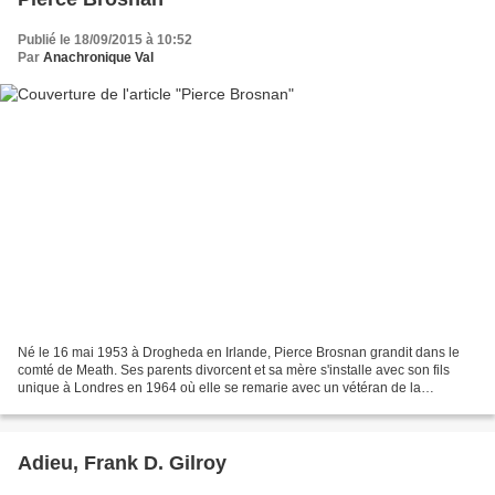
Publié le 18/09/2015 à 10:52
Par
Anachronique Val
Né le 16 mai 1953 à Drogheda en Irlande, Pierce Brosnan grandit dans le
comté de Meath. Ses parents divorcent et sa mère s'installe avec son fils
unique à Londres en 1964 où elle se remarie avec un vétéran de la
Seconde Guerre Mondiale, William Carmichael....
Adieu, Frank D. Gilroy