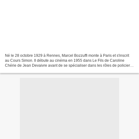
Né le 28 octobre 1929 à Rennes, Marcel Bozzuffi monte à Paris et s'inscrit
au Cours Simon. Il débute au cinéma en 1955 dans Le Fils de Caroline
Chérie de Jean Devaivre avant de se spécialiser dans les rôles de policiers
ou de gangsters. Il côtoie Jean...