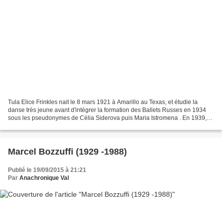
Tula Elice Frinkles nait le 8 mars 1921 à Amarillo au Texas, et étudie la
danse très jeune avant d'intégrer la formation des Ballets Russes en 1934
sous les pseudonymes de Célia Siderova puis Maria Istromena . En 1939,
elle épouse le danseur Nico Charisse...
Marcel Bozzuffi (1929 -1988)
Publié le 19/09/2015 à 21:21
Par
Anachronique Val