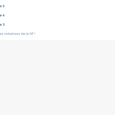
e 5
e 4
e 3
s créatrices de la VF !
e 2
e 1
e Mektoub My Love arrive enfin ! Rencontre avec Shaïn Boumedine et Sal
i : après Toni en famille
elle réalise le bouleversant Dites lui que je l'aime
ais ! Rencontre autour de Vie privée de Rebecca Zlotowski
 de Marguerite, Grave... Rencontre avec Ella Rumpf
 Les Rêveurs, un film intime sur la santé mentale