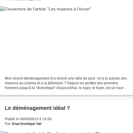
Mon récent déménagement m'a donné une idée de post : et si je parlais des
maisons au cinéma et à la télévision ? Depuis les grottes des premiers
hommes jusqu'à la "domotique" d'aujourd'hui, le logis, le foyer, est un havre
de paix où la famille se réunit....
Le déménagement idéal ?
Publié le 06/09/2015 à 14:56
Par
Anachronique Val