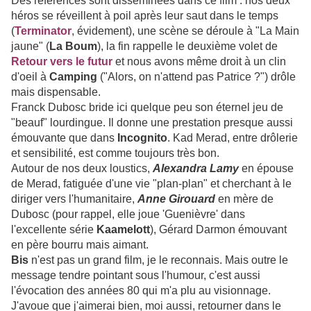
Des références sont disséminées dans ce film : nos deux
héros se réveillent à poil après leur saut dans le temps
(
Terminator
, évidement), une scène se déroule à "La Main
jaune" (
La Boum
), la fin rappelle le deuxième volet de
Retour vers le futur
et nous avons même droit à un clin
d'oeil à
Camping
("Alors, on n'attend pas Patrice ?") drôle
mais dispensable.
Franck Dubosc bride ici quelque peu son éternel jeu de
"beauf" lourdingue. Il donne une prestation presque aussi
émouvante que dans
Incognito
. Kad Merad, entre drôlerie
et sensibilité, est comme toujours très bon.
Autour de nos deux loustics,
Alexandra Lamy
en épouse
de Merad, fatiguée d'une vie "plan-plan" et cherchant à le
diriger vers l'humanitaire,
Anne Girouard
en mère de
Dubosc (pour rappel, elle joue 'Guenièvre' dans
l'excellente série
Kaamelott
), Gérard Darmon émouvant
en père bourru mais aimant.
Bis
n'est pas un grand film, je le reconnais. Mais outre le
message tendre pointant sous l'humour, c'est aussi
l'évocation des années 80 qui m'a plu au visionnage.
J'avoue que j'aimerai bien, moi aussi, retourner dans le