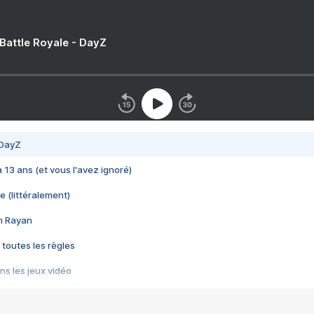
 Battle Royale - DayZ
 DayZ
 a 13 ans (et vous l'avez ignoré)
e (littéralement)
im Rayan
 toutes les règles
s les jeux vidéo
us choquant de Rockstar ? - Le scandale BULLY