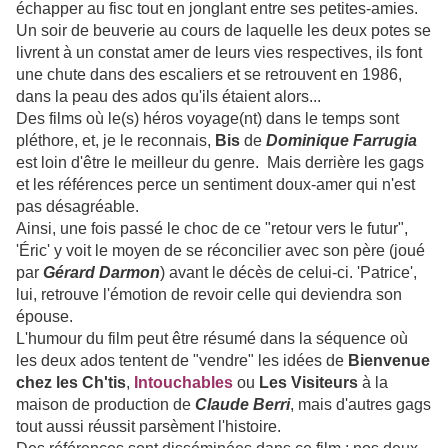
échapper au fisc tout en jonglant entre ses petites-amies.
Un soir de beuverie au cours de laquelle les deux potes se
livrent à un constat amer de leurs vies respectives, ils font
une chute dans des escaliers et se retrouvent en 1986,
dans la peau des ados qu'ils étaient alors...
Des films où le(s) héros voyage(nt) dans le temps sont
pléthore, et, je le reconnais,
Bis
de
Dominique Farrugia
est loin d'être le meilleur du genre. Mais derrière les gags
et les références perce un sentiment doux-amer qui n'est
pas désagréable.
Ainsi, une fois passé le choc de ce "retour vers le futur",
'Éric' y voit le moyen de se réconcilier avec son père (joué
par
Gérard Darmon
) avant le décès de celui-ci. 'Patrice',
lui, retrouve l'émotion de revoir celle qui deviendra son
épouse.
L'humour du film peut être résumé dans la séquence où
les deux ados tentent de "vendre" les idées de
Bienvenue
chez les Ch'tis
,
Intouchables
ou
Les Visiteurs
à la
maison de production de
Claude
Berri
, mais d'autres gags
tout aussi réussit parsèment l'histoire.