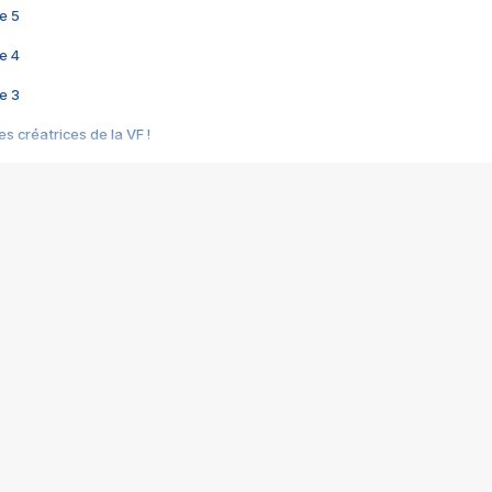
e 5
e 4
e 3
s créatrices de la VF !
e 2
e 1
e Mektoub My Love arrive enfin ! Rencontre avec Shaïn Boumedine et Sal
i : après Toni en famille
elle réalise le bouleversant Dites lui que je l'aime
ais ! Rencontre autour de Vie privée de Rebecca Zlotowski
 de Marguerite, Grave... Rencontre avec Ella Rumpf
 Les Rêveurs, un film intime sur la santé mentale
a avec un film sur le mouvement des Gilets jaunes