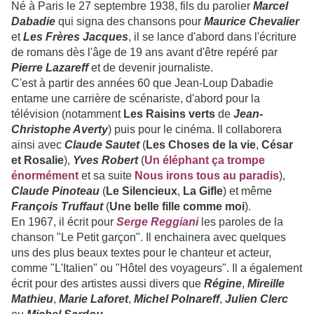
Né à Paris le 27 septembre 1938, fils du parolier
Marcel
Dabadie
qui signa des chansons pour
Maurice Chevalier
et
Les Frères Jacques
, il se lance d'abord dans l'écriture
de romans dès l'âge de 19 ans avant d'être repéré par
Pierre Lazareff
et de devenir journaliste.
C'est à partir des années 60 que Jean-Loup Dabadie
entame une carrière de scénariste, d'abord pour la
télévision (notamment
Les Raisins verts
de
J
ean-
Christophe Averty
) puis pour le cinéma. Il collaborera
ainsi avec
Claude Sautet
(
Les Choses de la vie
,
César
et Rosalie
),
Yves Robert
(
Un éléphant ça trompe
énormément
et sa suite
Nous irons tous au paradis
),
Claude Pinoteau
(
Le Silencieux
,
La Gifle
) et même
François Truffaut
(
Une belle fille comme moi
).
En 1967, il écrit pour
Serge Reggiani
les paroles de la
chanson "Le Petit garçon". Il enchainera avec quelques
uns des plus beaux textes pour le chanteur et acteur,
comme "L'Italien" ou "Hôtel des voyageurs". Il a également
écrit pour des artistes aussi divers que
Régine
,
Mireille
Mathieu
,
Marie Laforet
,
Michel Polnareff
,
Julien Clerc