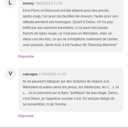
L
lemmy
19/05/2019 12:45
Errol Flynn et Hitchcock ont été déterré pour des procès
après-coup, l'un pour ces facéties de moeurs, l'autre pour son
attitude pendant ses tournages. Quant à Delon, s'il n'a pas
brillé par ses opinions tranchées, il n'a pour moi jamais
franchi de ligne rouge, ce n'est pas un Weinstein, mais un
vieux con des fois, ce qui ne m'empêche nullement de l'aimer
avec passion. Après tout, il est l'auteur de "Dancing Machine".
Répondre
V
valcogne
17/05/2019 17:45
Ils ne peuvent l'attaquer sur des histoires de mœurs à la
Weinstein et autres alors les jaloux, les médiocres, les c....s .et
c.....es le prennent sur le flanc "politique" de bas étage. Delon,
c'est Delon, je l'apprécie comme il est. On est pas obligé de
lui ressembler, ni de l'emme...
Répondre