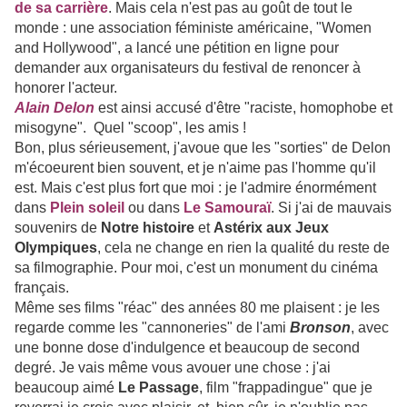
de sa carrière
. Mais cela n'est pas au goût de tout le
monde : une association féministe américaine, "Women
and Hollywood", a lancé une pétition en ligne pour
demander aux organisateurs du festival de renoncer à
honorer l'acteur.
Alain Delon
est ainsi accusé d'être "raciste, homophobe et
misogyne". Quel "scoop", les amis !
Bon, plus sérieusement, j'avoue que les "sorties" de Delon
m'écoeurent bien souvent, et je n'aime pas l'homme qu'il
est. Mais c'est plus fort que moi : je l'admire énormément
dans
Plein soleil
ou dans
Le Samouraï
. Si j'ai de mauvais
souvenirs de
Notre histoire
et
Astérix aux Jeux
Olympiques
, cela ne change en rien la qualité du reste de
sa filmographie. Pour moi, c'est un monument du cinéma
français.
Même ses films "réac" des années 80 me plaisent : je les
regarde comme les "cannoneries" de l'ami
Bronson
, avec
une bonne dose d'indulgence et beaucoup de second
degré. Je vais même vous avouer une chose : j'ai
beaucoup aimé
Le Passage
, film "frappadingue" que je