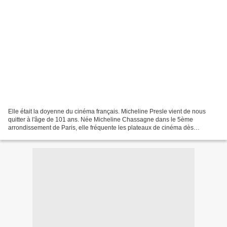
Elle était la doyenne du cinéma français. Micheline Presle vient de nous
quitter à l'âge de 101 ans. Née Micheline Chassagne dans le 5ème
arrondissement de Paris, elle fréquente les plateaux de cinéma dès
l'adolescence grâce à son amie l'actrice Corinne...