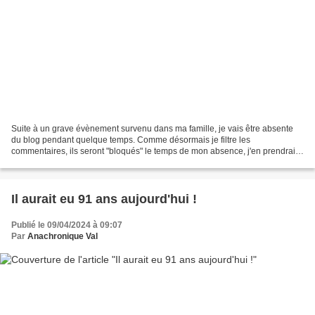
Suite à un grave évènement survenu dans ma famille, je vais être absente
du blog pendant quelque temps. Comme désormais je filtre les
commentaires, ils seront "bloqués" le temps de mon absence, j'en prendrais
connaissance à mon retour. À très bientôt...
Il aurait eu 91 ans aujourd'hui !
Publié le 09/04/2024 à 09:07
Par
Anachronique Val