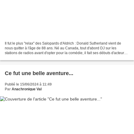
Il fut le plus "relax" des Salopards d'Aldrich : Donald Sutherland vient de
nous quitter à l'âge de 88 ans. Né au Canada, tout d'abord DJ sur les
stations de radios avant d'opter pour la comédie, il fait ses débuts d'acteur
dans un film d'horreur italien,...
Ce fut une belle aventure...
Publié le 15/06/2024 à 11:49
Par
Anachronique Val