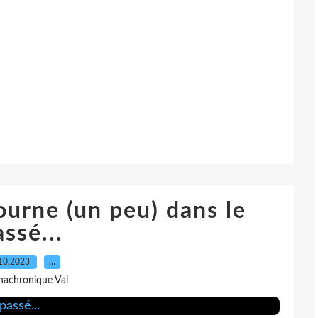
ourne (un peu) dans le
ssé...
10.2023
…
nachronique Val