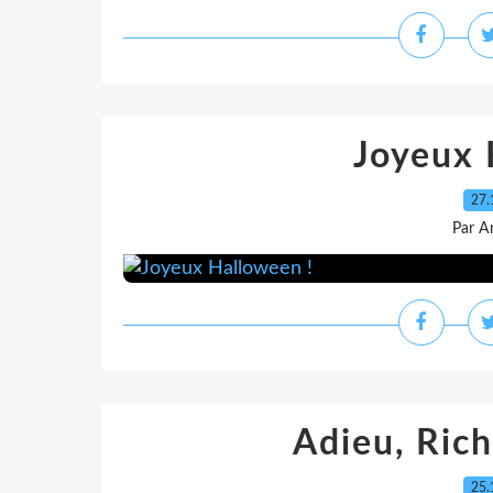
Joyeux 
27.
Par A
Adieu, Ric
25.