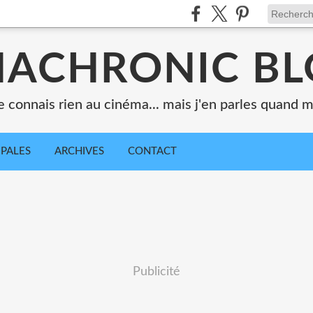
ACHRONIC B
e connais rien au cinéma... mais j'en parles quand
IPALES
ARCHIVES
CONTACT
Publicité