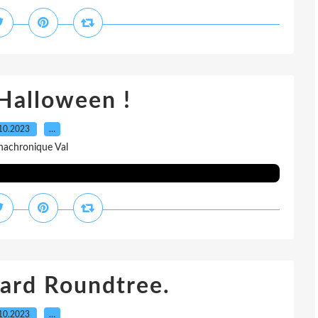
Halloween !
10.2023
…
nachronique Val
hard Roundtree.
10.2023
…