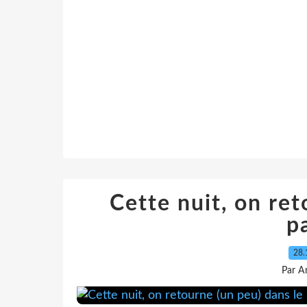
Cette nuit, on ret
pa
28.
Par A