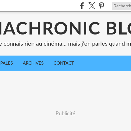
ACHRONIC B
e connais rien au cinéma... mais j'en parles quand
IPALES
ARCHIVES
CONTACT
Publicité