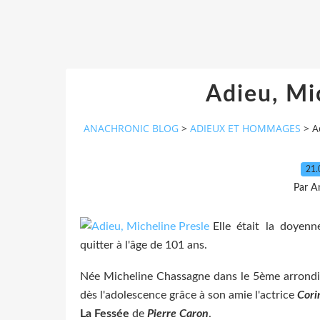
Adieu, Mi
ANACHRONIC BLOG
>
ADIEUX ET HOMMAGES
>
A
21.
Par A
Elle était la doyen
quitter à l'âge de 101 ans.
Née Micheline Chassagne dans le 5ème arrondis
dès l'adolescence grâce à son amie l'actrice
Cori
La Fessée
de
Pierre Caron
.