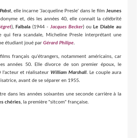
Pabst
, elle incarne 'Jacqueline Presle' dans le film
Jeunes
onyme et, dès les années 40, elle connait la célébrité
légret
),
Falbala
(1944 -
Jacques Becker
) ou
Le
Diable au
 qui fera scandale, Micheline Presle interprétant une
e étudiant joué par
Gérard Philipe
.
films français qu'étrangers, notamment américains, car
 les années 50. Elle divorce de son premier époux, le
l'acteur et réalisateur
William Marshall
. Le couple aura
isatrice, avant de se séparer en 1955.
re dans les années soixantes une seconde carrière à la
es chéries
, la première "sitcom" française.