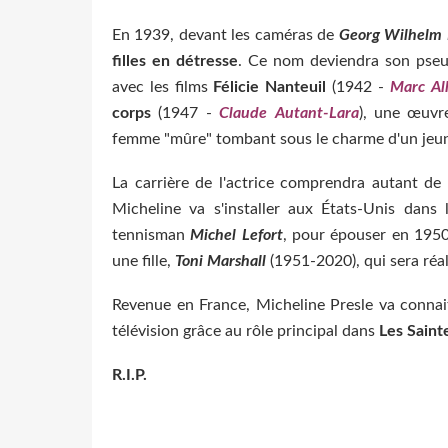
En 1939, devant les caméras de
Georg Wilhelm 
filles en détresse
. Ce nom deviendra son pseud
avec les films
Félicie Nanteuil
(1942 -
Marc Al
corps
(1947 -
Claude Autant-Lara
), une œuvre
femme "mûre" tombant sous le charme d'un jeun
La carrière de l'actrice comprendra autant de 
Micheline va s'installer aux États-Unis dans
tennisman
Michel Lefort
, pour épouser en 1950 
une fille,
Toni Marshall
(1951-2020), qui sera réal
Revenue en France, Micheline Presle va connait
télévision grâce au rôle principal dans
Les Saint
R.I.P.