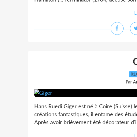
Hamilton )... Terminator (1984) accuse son 
L
01.
Par A
Hans Ruedi Giger est né à Coire (Suisse) le
créations fantastiques, il entame des étude
Après avoir brièvement été décorateur d'inte
L