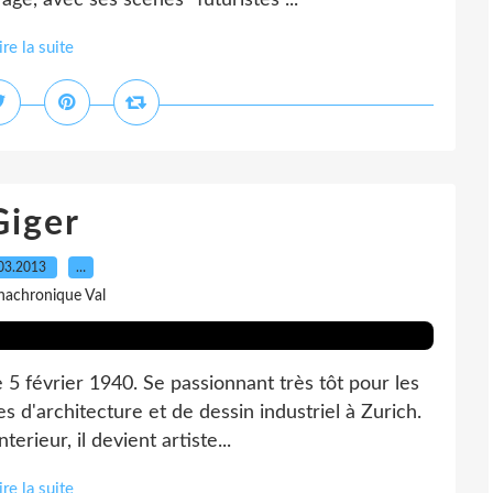
âge, avec ses scènes "futuristes"...
ire la suite
Giger
03.2013
…
nachronique Val
 5 février 1940. Se passionnant très tôt pour les
s d'architecture et de dessin industriel à Zurich.
rieur, il devient artiste...
ire la suite