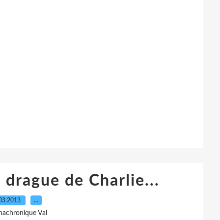
drague de Charlie...
03.2013
…
nachronique Val