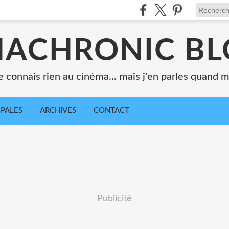
ACHRONIC B
e connais rien au cinéma... mais j'en parles quand
IPALES
ARCHIVES
CONTACT
Publicité