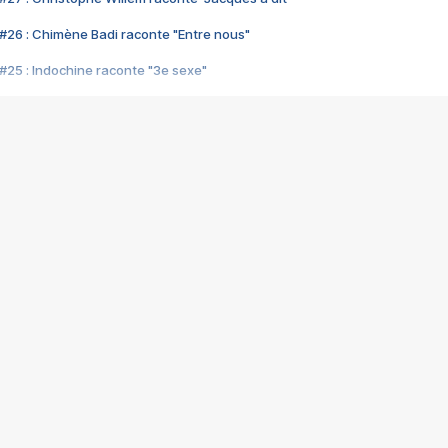
#26 : Chimène Badi raconte "Entre nous"
#25 : Indochine raconte "3e sexe"
#24 : Zaho raconte "C'est chelou"
#23 : Patrick Bruel raconte "Au café des délices"
#22 : Kyo raconte "Le chemin"
#21 : Nolwenn Leroy raconte "Cassé"
#20 : Patrick Hernandez raconte "Born to be alive"
#19 : Lorie raconte "Près de moi"
#18 : Michael Jones raconte "A nos actes manqués" (avec Jean-Jacque
#17 : Khaled raconte "Aïcha"
#16 : Corneille raconte "Parce qu'on vient de loin"
#15 : Indochine raconte "L'aventurier"