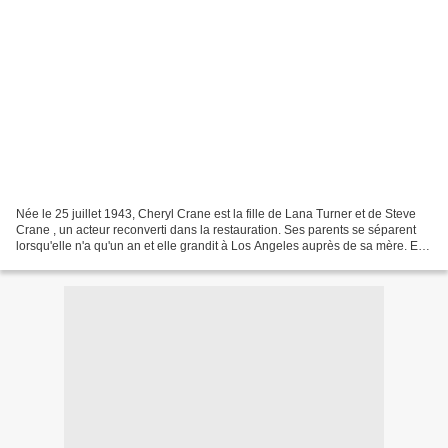
Née le 25 juillet 1943, Cheryl Crane est la fille de Lana Turner et de Steve
Crane , un acteur reconverti dans la restauration. Ses parents se séparent
lorsqu'elle n'a qu'un an et elle grandit à Los Angeles auprès de sa mère. Elle
fréquentera une école...