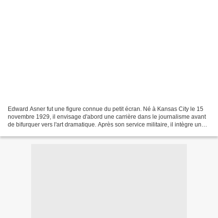
Edward Asner fut une figure connue du petit écran. Né à Kansas City le 15
novembre 1929, il envisage d'abord une carrière dans le journalisme avant
de bifurquer vers l'art dramatique. Après son service militaire, il intègre une
troupe new-yorkaise et...