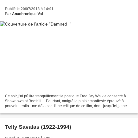
Publié le 20/07/2013 à 14:01
Par
Anachronique Val
Ce soir, j'ai pû lire tranquillement le post que Fred Jay Walk a consacré à
Showdown at Boothill ... Pourtant, malgré le plaisir manifeste éprouvé à
pouvoir - enfin - me délecter d'une critique de ce film, dont, jusqu'ici, je ne
connaissais que le titre...
Telly Savalas (1922-1994)