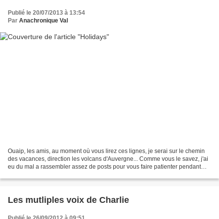
Publié le 20/07/2013 à 13:54
Par
Anachronique Val
Ouaip, les amis, au moment où vous lirez ces lignes, je serai sur le chemin
des vacances, direction les volcans d'Auvergne... Comme vous le savez, j'ai
eu du mal a rassembler assez de posts pour vous faire patienter pendant
mon absence, alors voilà le...
Les mutliples voix de Charlie
Publié le 26/09/2012 à 09:51