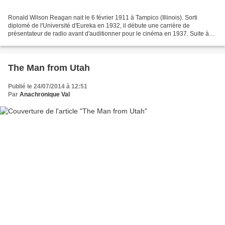
Ronald Wilson Reagan nait le 6 février 1911 à Tampico (Illinois). Sorti
diplomé de l'Université d'Eureka en 1932, il débute une carrière de
présentateur de radio avant d'auditionner pour le cinéma en 1937. Suite à
un premier rôle dans Love is on the air,...
The Man from Utah
Publié le 24/07/2014 à 12:51
Par
Anachronique Val