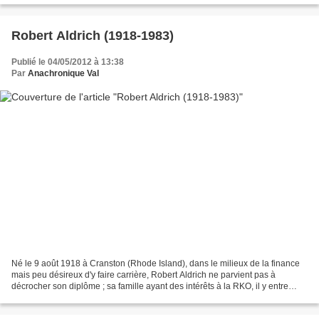
Robert Aldrich (1918-1983)
Publié le 04/05/2012 à 13:38
Par
Anachronique Val
Né le 9 août 1918 à Cranston (Rhode Island), dans le milieux de la finance
mais peu désireux d'y faire carrière, Robert Aldrich ne parvient pas à
décrocher son diplôme ; sa famille ayant des intérêts à la RKO, il y entre
comme employé de production, puis...