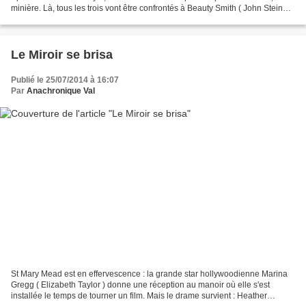
minière. Là, tous les trois vont être confrontés à Beauty Smith ( John Steiner
), maître de la ville....
Le Miroir se brisa
Publié le 25/07/2014 à 16:07
Par
Anachronique Val
St Mary Mead est en effervescence : la grande star hollywoodienne Marina
Gregg ( Elizabeth Taylor ) donne une réception au manoir où elle s'est
installée le temps de tourner un film. Mais le drame survient : Heather