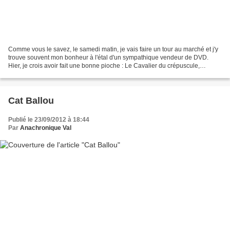
Comme vous le savez, le samedi matin, je vais faire un tour au marché et j'y
trouve souvent mon bonheur à l'étal d'un sympathique vendeur de DVD.
Hier, je crois avoir fait une bonne pioche : Le Cavalier du crépuscule,
premier film d' Elvis , L'Inspecteur...
Cat Ballou
Publié le 23/09/2012 à 18:44
Par
Anachronique Val