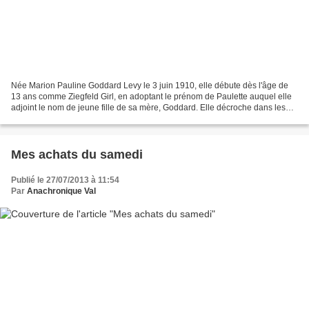
Née Marion Pauline Goddard Levy le 3 juin 1910, elle débute dès l'âge de
13 ans comme Ziegfeld Girl, en adoptant le prénom de Paulette auquel elle
adjoint le nom de jeune fille de sa mère, Goddard. Elle décroche dans les
années 30 des petits rôles à Hollywood,...
Mes achats du samedi
Publié le 27/07/2013 à 11:54
Par
Anachronique Val