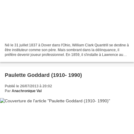
Né le 31 juillet 1837 à Dover dans l'Ohio, William Clark Quantrill se destine à
être instituteur comme son père. Mais sombrant dans la délinquance, il
préfère devenir joueur professionnel. En 1859, il s'installe à Lawrence au
Kansas, où il exerce d'abord...
Paulette Goddard (1910- 1990)
Publié le 26/07/2013 à 20:02
Par
Anachronique Val