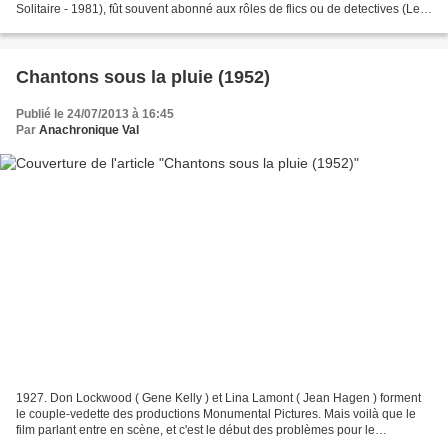
Solitaire - 1981), fût souvent abonné aux rôles de flics ou de detectives (Le
Sixième sens - toujours de M....
Chantons sous la pluie (1952)
Publié le 24/07/2013 à 16:45
Par
Anachronique Val
1927. Don Lockwood ( Gene Kelly ) et Lina Lamont ( Jean Hagen ) forment
le couple-vedette des productions Monumental Pictures. Mais voilà que le
film parlant entre en scène, et c'est le début des problèmes pour le
producteur et les deux vedettes : en...