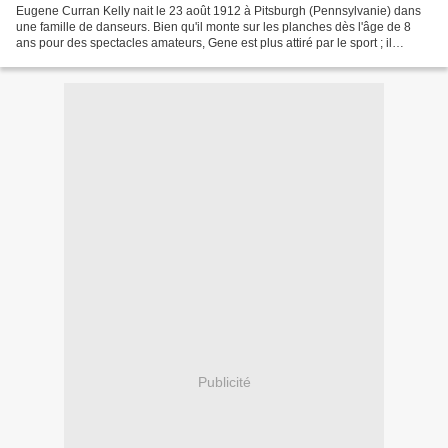
Eugene Curran Kelly nait le 23 août 1912 à Pitsburgh (Pennsylvanie) dans
une famille de danseurs. Bien qu'il monte sur les planches dès l'âge de 8
ans pour des spectacles amateurs, Gene est plus attiré par le sport ; il
pratique ainsi le hockey sur glace,...
Publicité