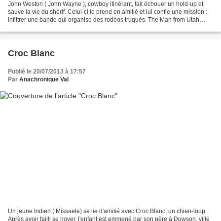
John Weston ( John Wayne ), cowboy itinérant, fait échouer un hold-up et
sauve la vie du shérif. Celui-ci le prend en amitié et lui confie une mission :
infiltrer une bande qui organise des rodéos truqués. The Man from Utah
(1934) de Robert Bradbury est...
Croc Blanc
Publié le 20/07/2013 à 17:57
Par
Anachronique Val
Un jeune Indien ( Missaele) se lie d'amitié avec Croc Blanc, un chien-loup.
Après avoir failli se noyer, l'enfant est emmené par son père à Dowson, ville