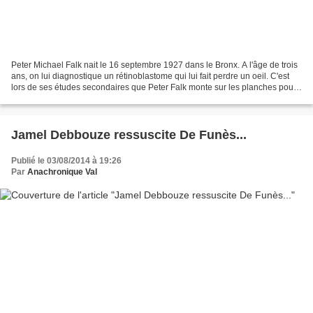
Peter Michael Falk nait le 16 septembre 1927 dans le Bronx. A l'âge de trois
ans, on lui diagnostique un rétinoblastome qui lui fait perdre un oeil. C'est
lors de ses études secondaires que Peter Falk monte sur les planches pour
la première fois, mais,...
Jamel Debbouze ressuscite De Funès...
Publié le 03/08/2014 à 19:26
Par
Anachronique Val