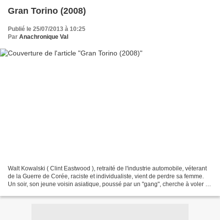
Gran Torino (2008)
Publié le 25/07/2013 à 10:25
Par
Anachronique Val
Walt Kowalski ( Clint Eastwood ), retraité de l'industrie automobile, véterant
de la Guerre de Corée, raciste et individualiste, vient de perdre sa femme.
Un soir, son jeune voisin asiatique, poussé par un "gang", cherche à voler sa
voiture, une Ford...