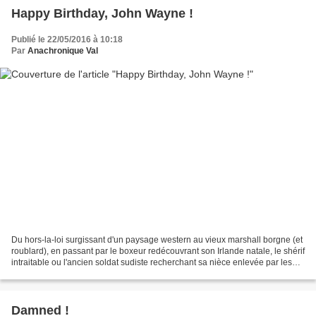
Happy Birthday, John Wayne !
Publié le 22/05/2016 à 10:18
Par
Anachronique Val
Du hors-la-loi surgissant d'un paysage western au vieux marshall borgne (et
roublard), en passant par le boxeur redécouvrant son Irlande natale, le shérif
intraitable ou l'ancien soldat sudiste recherchant sa nièce enlevée par les
Indiens... Une seule...
Damned !