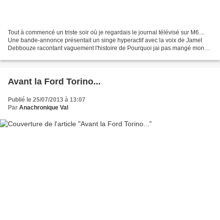
Tout à commencé un triste soir où je regardais le journal télévisé sur M6....
Une bande-annonce présentait un singe hyperactif avec la voix de Jamel
Debbouze racontant vaguement l'histoire de Pourquoi jai pas mangé mon
père, le prochain film du "comique"....
Avant la Ford Torino...
Publié le 25/07/2013 à 13:07
Par
Anachronique Val