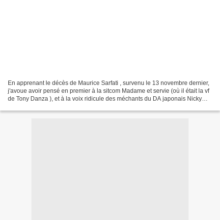
En apprenant le décès de Maurice Sarfati , survenu le 13 novembre dernier,
j'avoue avoir pensé en premier à la sitcom Madame et servie (où il était la vf
de Tony Danza ), et à la voix ridicule des méchants du DA japonais Nicky
Larson (City Hunter). Mais...