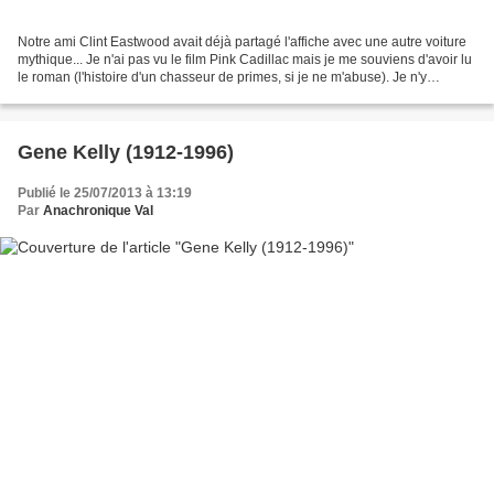
Notre ami Clint Eastwood avait déjà partagé l'affiche avec une autre voiture
mythique... Je n'ai pas vu le film Pink Cadillac mais je me souviens d'avoir lu
le roman (l'histoire d'un chasseur de primes, si je ne m'abuse). Je n'y
connais rien en voitures,...
Gene Kelly (1912-1996)
Publié le 25/07/2013 à 13:19
Par
Anachronique Val