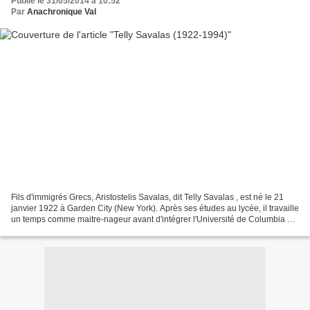
Publié le 31/05/2014 à 10:52
Par
Anachronique Val
Fils d'immigrés Grecs, Aristostelis Savalas, dit Telly Savalas , est né le 21
janvier 1922 à Garden City (New York). Après ses études au lycée, il travaille
un temps comme maitre-nageur avant d'intégrer l'Université de Columbia où
il étudie la psychologie,...