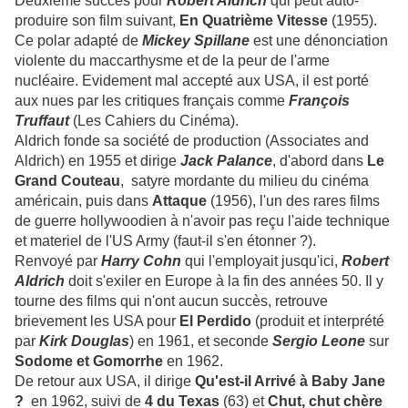
Deuxième succès pour
Robert Aldrich
qui peut auto-
produire son film suivant,
En Quatrième
Vitesse
(1955).
Ce polar adapté de
Mickey Spillane
est une dénonciation
violente du maccarthysme et de la peur de l'arme
nucléaire. Evidement mal accepté aux USA, il est porté
aux nues par les critiques français comme
François
Truffaut
(Les Cahiers du Cinéma).
Aldrich fonde sa société de production (Associates and
Aldrich) en 1955 et dirige
Jack Palance
, d'abord dans
Le
Grand Couteau
, satyre mordante du milieu du cinéma
américain, puis dans
Attaque
(1956), l'un des rares films
de guerre hollywoodien à n'avoir pas reçu l'aide technique
et materiel de l'US Army (faut-il s'en étonner ?).
Renvoyé par
Harry Cohn
qui l'employait jusqu'ici,
Robert
Aldrich
doit s'exiler en Europe à la fin des années 50. Il y
tourne des films qui n'ont aucun succès, retrouve
brievement les USA pour
El
Perdido
(produit et interprété
par
Kirk Douglas
) en 1961, et seconde
Sergio Leone
sur
Sodome
et Gomorrhe
en 1962.
De retour aux USA, il dirige
Qu'est-il Arrivé à Baby Jane
?
en 1962, suivi de
4 du Texas
(63) et
Chut, chut chère