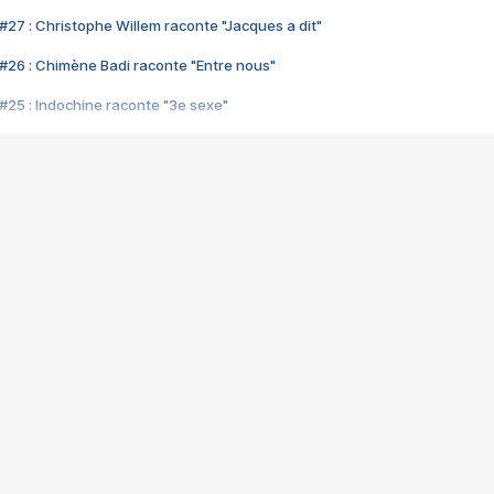
#27 : Christophe Willem raconte "Jacques a dit"
#26 : Chimène Badi raconte "Entre nous"
#25 : Indochine raconte "3e sexe"
#24 : Zaho raconte "C'est chelou"
#23 : Patrick Bruel raconte "Au café des délices"
#22 : Kyo raconte "Le chemin"
#21 : Nolwenn Leroy raconte "Cassé"
#20 : Patrick Hernandez raconte "Born to be alive"
#19 : Lorie raconte "Près de moi"
#18 : Michael Jones raconte "A nos actes manqués" (avec Jean-Jacque
#17 : Khaled raconte "Aïcha"
#16 : Corneille raconte "Parce qu'on vient de loin"