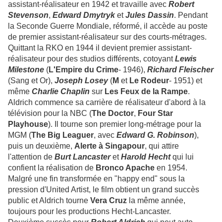
assistant-réalisateur en 1942 et travaille avec
Robert
Stevenson
,
Edward Dmytryk
et
Jules Dassin
. Pendant
la Seconde Guerre Mondiale, réformé, il accède au poste
de premier assistant-réalisateur sur des courts-métrages.
Quittant la RKO en 1944 il devient premier assistant-
réalisateur pour des studios différents, cotoyant
Lewis
Milestone
(
L'Empire du Crime
- 1946),
Richard Fleischer
(Sang et Or),
Joseph Losey
(
M
et
Le Rodeur
- 1951) et
même
Charlie Chaplin
sur
Les Feux de la Rampe
.
Aldrich commence sa carrière de réalisateur d'abord à la
télévision pour la NBC (
The Doctor
,
Four Star
Playhouse
). Il tourne son premier long-métrage pour la
MGM (
The Big Leaguer
, avec
Edward G. Robinson
),
puis un deuxième,
Alerte à Singapour
, qui attire
l'attention de
Burt
Lancaster
et
Harold Hecht
qui lui
confient la réalisation de
Bronco Apache
en 1954.
Malgré une fin transformée en "happy end" sous la
pression d'United Artist, le film obtient un grand succès
public et Aldrich tourne
Vera Cruz
la même année,
toujours pour les productions Hecht-Lancaster.