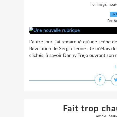
,
hommage
nouve
07.
Par A
L'autre jour, j'ai remarqué qu'une scène d
Révolution de Sergio Leone . Je m'étais d
clichés, à savoir Danny Trejo ouvrant son
L
Fait trop cha
,
article
beau