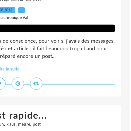
08.2012
…
nachronique Val
s de conscience, pour voir si j'avais des messages.
té cet article : il fait beaucoup trop chaud pour
préparé encore un post...
ire la suite
t rapide...
,
,
,
un
klaus
mettre
post