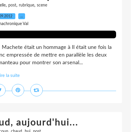
,
,
,
lle
post
rubrique
scene
09.2012
…
nachronique Val
e Machete était un hommage à Il était une fois la
onc empressée de mettre en parallèle les deux
 manteau pour montrer son arsenal...
ire la suite
ud, aujourd'hui...
,
,
,
coup
chaud
hui
post