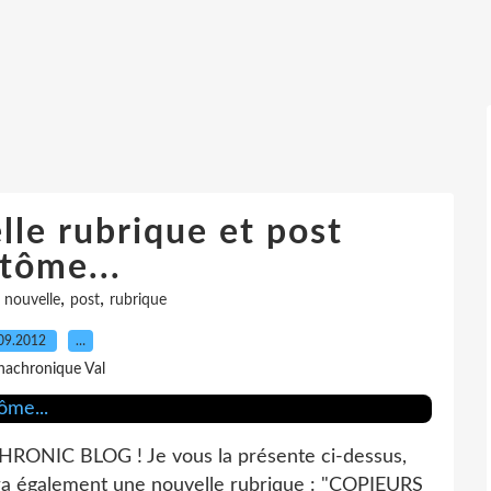
lle rubrique et post
tôme...
,
,
,
nouvelle
post
rubrique
09.2012
…
nachronique Val
HRONIC BLOG ! Je vous la présente ci-dessus,
 aura également une nouvelle rubrique : "COPIEURS