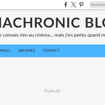
ACHRONIC B
e connais rien au cinéma... mais j'en parles quand
IPALES
ARCHIVES
CONTACT
Publicité