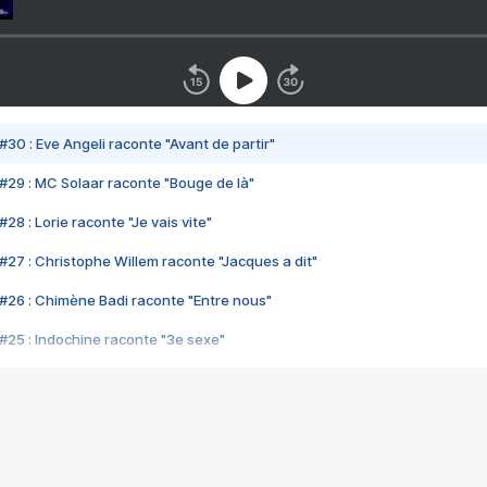
#30 : Eve Angeli raconte "Avant de partir"
#29 : MC Solaar raconte "Bouge de là"
28 : Lorie raconte "Je vais vite"
#27 : Christophe Willem raconte "Jacques a dit"
#26 : Chimène Badi raconte "Entre nous"
#25 : Indochine raconte "3e sexe"
#24 : Zaho raconte "C'est chelou"
#23 : Patrick Bruel raconte "Au café des délices"
#22 : Kyo raconte "Le chemin"