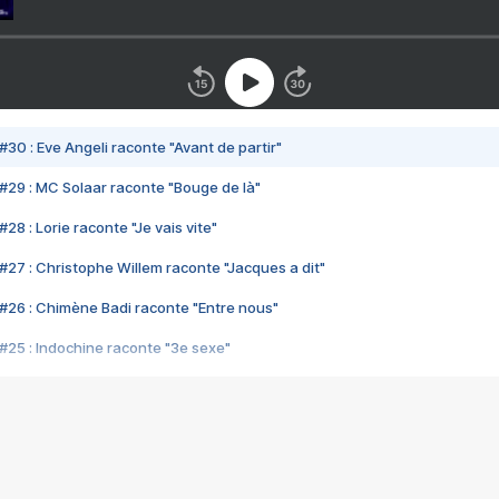
#30 : Eve Angeli raconte "Avant de partir"
#29 : MC Solaar raconte "Bouge de là"
28 : Lorie raconte "Je vais vite"
#27 : Christophe Willem raconte "Jacques a dit"
#26 : Chimène Badi raconte "Entre nous"
#25 : Indochine raconte "3e sexe"
#24 : Zaho raconte "C'est chelou"
#23 : Patrick Bruel raconte "Au café des délices"
#22 : Kyo raconte "Le chemin"