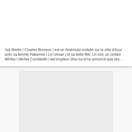
Joë Martin ( Charles Bronson ) est un Américain installé sur la côte d'Azur
avec sa femme Fabienne ( Liv Ulman ) et sa belle-fille. Un soir, un certain
Whitey ( Michel Constantin ) fait irruption chez lui et lui annonce que ses
"amis" ont besoin de lui...