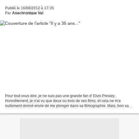
Publié le 16/08/2012 à 17:35
Par
Anachronique Val
Pour tout vous dire, je ne suis pas une grande fan d' Elvis Presley .
Honnêtement, je n'ai vu que deux ou trois de ses films, et cela ne m'a
nullement donné envie de me plonger dans sa filmographie. Mais, bon sang,
lorsque j'écoute "In the Ghetto", "My...