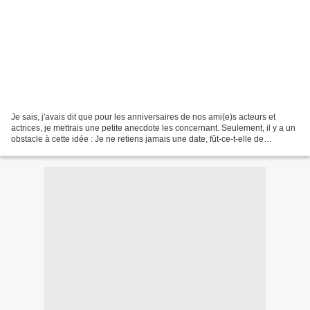
Je sais, j'avais dit que pour les anniversaires de nos ami(e)s acteurs et
actrices, je mettrais une petite anecdote les concernant. Seulement, il y a un
obstacle à cette idée : Je ne retiens jamais une date, fût-ce-t-elle de
naissance. Donc il est souvent...