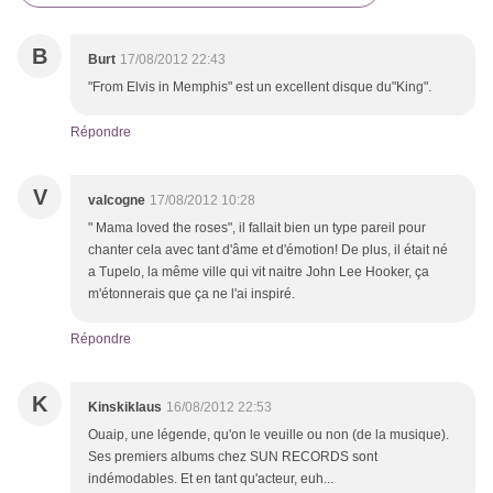
B
Burt
17/08/2012 22:43
"From Elvis in Memphis" est un excellent disque du"King".
Répondre
V
valcogne
17/08/2012 10:28
" Mama loved the roses", il fallait bien un type pareil pour
chanter cela avec tant d'âme et d'émotion! De plus, il était né
a Tupelo, la même ville qui vit naitre John Lee Hooker, ça
m'étonnerais que ça ne l'ai inspiré.
Répondre
K
Kinskiklaus
16/08/2012 22:53
Ouaip, une légende, qu'on le veuille ou non (de la musique).
Ses premiers albums chez SUN RECORDS sont
indémodables. Et en tant qu'acteur, euh...