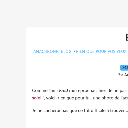
ANACHRONIC BLOG
>
RIEN QUE POUR VOS YEUX
24.
Par A
Comme l'ami
Fred
me reprochait hier de ne pas a
soleil
", voici, rien que pour lui, une photo de l'act
Je ne cacherai pas que ce fut difficile à trouver...