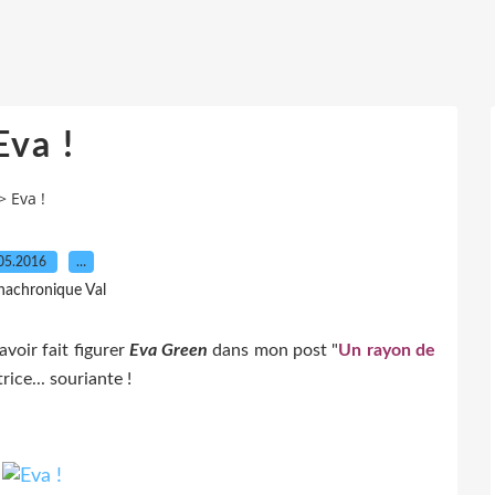
Eva !
>
Eva !
05.2016
…
nachronique Val
voir fait figurer
Eva Green
dans mon post "
Un rayon de
rice... souriante !