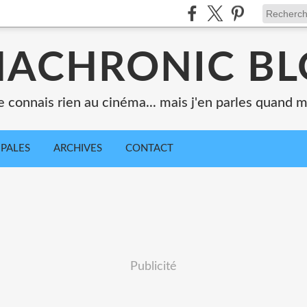
ACHRONIC B
e connais rien au cinéma... mais j'en parles quand
IPALES
ARCHIVES
CONTACT
Publicité