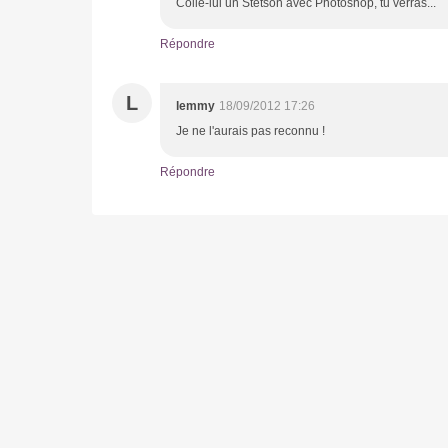
Colle-lui un Stetson avec Photoshop, tu verras...
Répondre
L
lemmy
18/09/2012 17:26
Je ne l'aurais pas reconnu !
Répondre