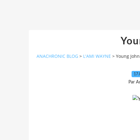
You
ANACHRONIC BLOG
>
L'AMI WAYNE
>
Young John
17.
Par A