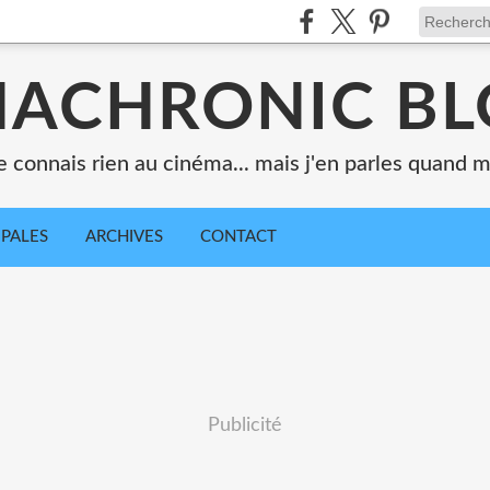
ACHRONIC B
e connais rien au cinéma... mais j'en parles quand
IPALES
ARCHIVES
CONTACT
Publicité