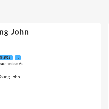
ng John
09.2012
…
nachronique Val