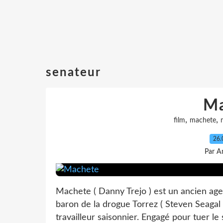
senateur
Ma
,
,
film
machete
26.
Par A
Machete ( Danny Trejo ) est un ancien agen
baron de la drogue Torrez ( Steven Seagal
travailleur saisonnier. Engagé pour tuer le