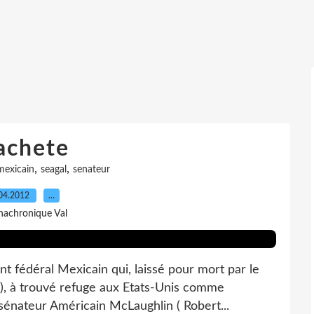
chete
,
,
mexicain
seagal
senateur
04.2012
…
nachronique Val
t fédéral Mexicain qui, laissé pour mort par le
 ), à trouvé refuge aux Etats-Unis comme
 sénateur Américain McLaughlin ( Robert...