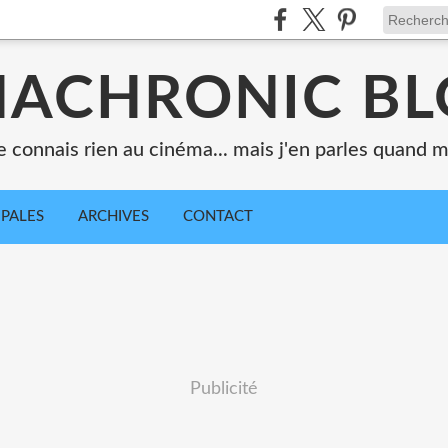
ACHRONIC B
e connais rien au cinéma... mais j'en parles quand
IPALES
ARCHIVES
CONTACT
Publicité