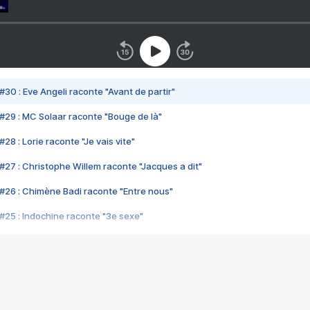
#30 : Eve Angeli raconte "Avant de partir"
#29 : MC Solaar raconte "Bouge de là"
28 : Lorie raconte "Je vais vite"
#27 : Christophe Willem raconte "Jacques a dit"
#26 : Chimène Badi raconte "Entre nous"
#25 : Indochine raconte "3e sexe"
#24 : Zaho raconte "C'est chelou"
#23 : Patrick Bruel raconte "Au café des délices"
#22 : Kyo raconte "Le chemin"