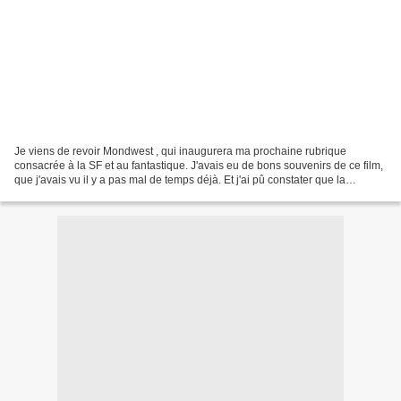
Je viens de revoir Mondwest , qui inaugurera ma prochaine rubrique
consacrée à la SF et au fantastique. J'avais eu de bons souvenirs de ce film,
que j'avais vu il y a pas mal de temps déjà. Et j'ai pû constater que la
mémoire peut être sélective.... Voilà...