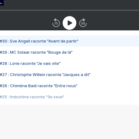
#30 : Eve Angeli raconte "Avant de partir"
#29 : MC Solaar raconte "Bouge de là"
28 : Lorie raconte "Je vais vite"
#27 : Christophe Willem raconte "Jacques a dit"
#26 : Chimène Badi raconte "Entre nous"
#25 : Indochine raconte "3e sexe"
#24 : Zaho raconte "C'est chelou"
#23 : Patrick Bruel raconte "Au café des délices"
#22 : Kyo raconte "Le chemin"