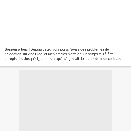
Bonjour à tous ! Depuis deux, trois jours, j'avais des problèmes de
navigation sur Ana'Blog, et mes articles mettaient un temps fou à être
enregistrés. Jusqu'ici, je pensais qu'il s'agissait de lubies de mon ordinateur,
jusqu'à ce que mon ami Lemmy m'annonce...