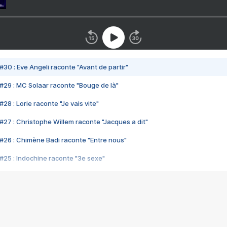
#30 : Eve Angeli raconte "Avant de partir"
#29 : MC Solaar raconte "Bouge de là"
28 : Lorie raconte "Je vais vite"
#27 : Christophe Willem raconte "Jacques a dit"
#26 : Chimène Badi raconte "Entre nous"
#25 : Indochine raconte "3e sexe"
#24 : Zaho raconte "C'est chelou"
#23 : Patrick Bruel raconte "Au café des délices"
#22 : Kyo raconte "Le chemin"