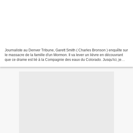
Journaliste au Denver Tribune, Garett Smith ( Charles Bronson ) enquête sur
le massacre de la famille d'un Mormon. Il va lever un lièvre en découvrant
que ce drame est lié à la Compagnie des eaux du Colorado. Jusqu'ici, je
n'avais pas besoin de revoir...