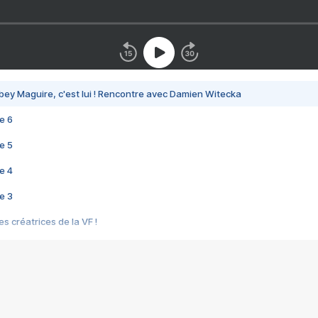
bey Maguire, c'est lui ! Rencontre avec Damien Witecka
e 6
e 5
e 4
e 3
s créatrices de la VF !
e 2
e 1
e Mektoub My Love arrive enfin ! Rencontre avec Shaïn Boumedine et Sal