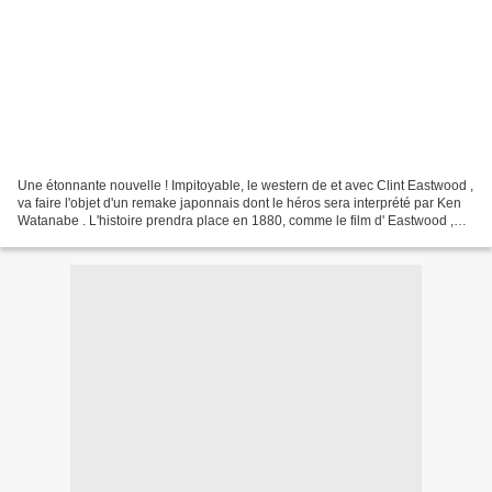
Une étonnante nouvelle ! Impitoyable, le western de et avec Clint Eastwood ,
va faire l'objet d'un remake japonnais dont le héros sera interprété par Ken
Watanabe . L'histoire prendra place en 1880, comme le film d' Eastwood ,
mais bien entendu le héros...