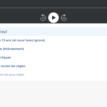
 DayZ
 a 13 ans (et vous l'avez ignoré)
e (littéralement)
im Rayan
 toutes les règles
s les jeux vidéo
us choquant de Rockstar ? - Le scandale BULLY
e plus moche de Steam
du RÊVE tourne au CAUCHEMAR