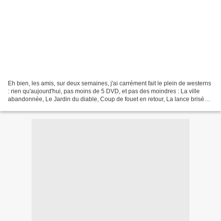
Eh bien, les amis, sur deux semaines, j'ai carrément fait le plein de westerns
: rien qu'aujourd'hui, pas moins de 5 DVD, et pas des moindres : La ville
abandonnée, Le Jardin du diable, Coup de fouet en retour, La lance brisée
et Seuls sont les indomptés....