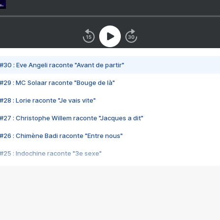
#30 : Eve Angeli raconte "Avant de partir"
#29 : MC Solaar raconte "Bouge de là"
28 : Lorie raconte "Je vais vite"
#27 : Christophe Willem raconte "Jacques a dit"
#26 : Chimène Badi raconte "Entre nous"
#25 : Indochine raconte "3e sexe"
#24 : Zaho raconte "C'est chelou"
#23 : Patrick Bruel raconte "Au café des délices"
#22 : Kyo raconte "Le chemin"