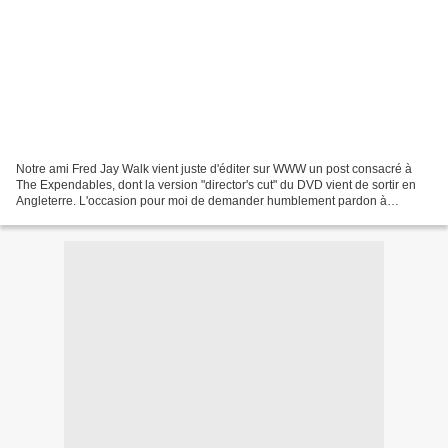
Notre ami Fred Jay Walk vient juste d'éditer sur WWW un post consacré à
The Expendables, dont la version "director's cut" du DVD vient de sortir en
Angleterre. L'occasion pour moi de demander humblement pardon à
Sylvester , Arnold , Jason et les autres,...