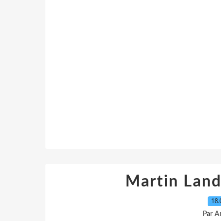
Martin Lan
18.
Par A