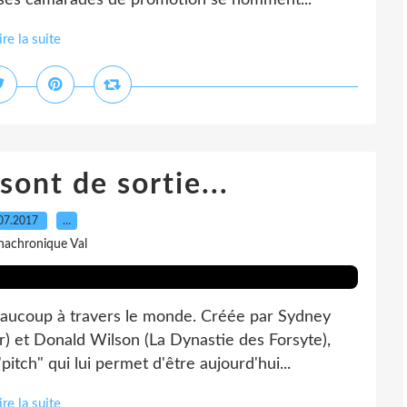
 ses camarades de promotion se nomment...
ire la suite
ont de sortie...
07.2017
…
nachronique Val
aucoup à travers le monde. Créée par Sydney
 et Donald Wilson (La Dynastie des Forsyte),
itch" qui lui permet d'être aujourd'hui...
ire la suite