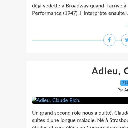
déjà vedette à Broadway quand il arrive à
Performance (1947). Il interprète ensuite u
L
Adieu, 
21.
Par A
Un grand second rôle nous a quitté. Claude
suites d'une longue maladie. Né à Strasbou