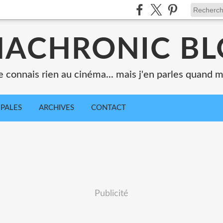
ACHRONIC B
e connais rien au cinéma... mais j'en parles quand
IPALES
ARCHIVES
CONTACT
Publicité