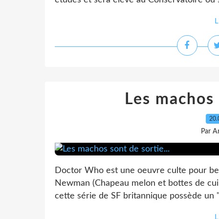
études et sera élève au Conservatoire où
L
Les machos s
20.
Par A
Doctor Who est une oeuvre culte pour be
Newman (Chapeau melon et bottes de cuir)
cette série de SF britannique possède un "p
L