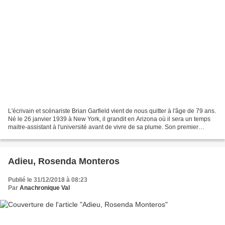
L'écrivain et scénariste Brian Garfield vient de nous quitter à l'âge de 79 ans.
Né le 26 janvier 1939 à New York, il grandit en Arizona où il sera un temps
maitre-assistant à l'université avant de vivre de sa plume. Son premier
roman est un western,...
Adieu, Rosenda Monteros
Publié le 31/12/2018 à 08:23
Par
Anachronique Val