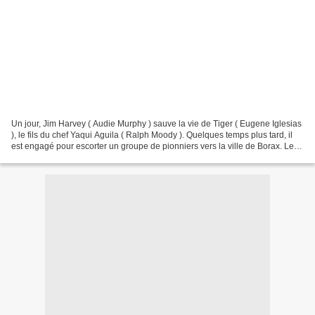
Un jour, Jim Harvey ( Audie Murphy ) sauve la vie de Tiger ( Eugene Iglesias
), le fils du chef Yaqui Aguila ( Ralph Moody ). Quelques temps plus tard, il
est engagé pour escorter un groupe de pionniers vers la ville de Borax. Le
convoi, mené par Seth...