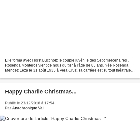
Elle forma avec Horst Buccholz le couple juvénile des Sept mercenaires .
Rosenda Monteros vient de nous quitter à l'âge de 83 ans. Née Rosenda
Mendez Leza le 31 août 1935 à Vera Cruz, sa carrière est surtout théatrale
mais elle a participé à une trentaine...
Happy Charlie Christmas...
Publié le 23/12/2018 à 17:54
Par
Anachronique Val