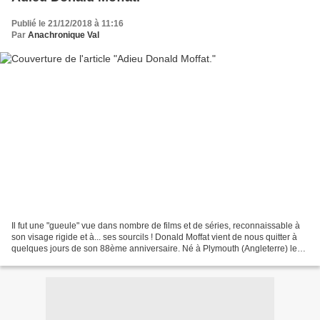
Publié le 21/12/2018 à 11:16
Par
Anachronique Val
Il fut une "gueule" vue dans nombre de films et de séries, reconnaissable à
son visage rigide et à... ses sourcils ! Donald Moffat vient de nous quitter à
quelques jours de son 88ème anniversaire. Né à Plymouth (Angleterre) le
26 décembre 1930, il monte...