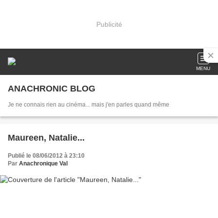
Publicité
MENU
ANACHRONIC BLOG
Je ne connais rien au cinéma... mais j'en parles quand même
Maureen, Natalie...
Publié le 08/06/2012 à 23:10
Par
Anachronique Val