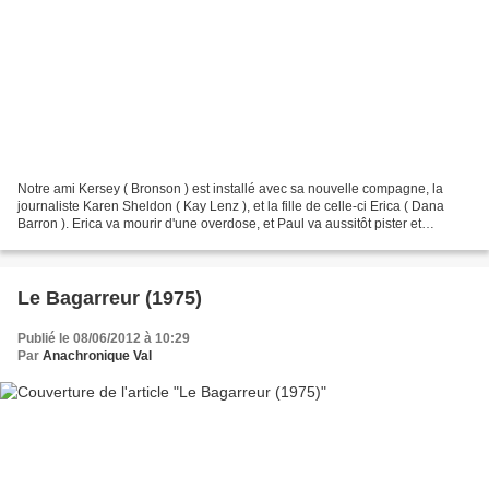
Notre ami Kersey ( Bronson ) est installé avec sa nouvelle compagne, la
journaliste Karen Sheldon ( Kay Lenz ), et la fille de celle-ci Erica ( Dana
Barron ). Erica va mourir d'une overdose, et Paul va aussitôt pister et
retrouver le dealer, qui ne fera...
Le Bagarreur (1975)
Publié le 08/06/2012 à 10:29
Par
Anachronique Val