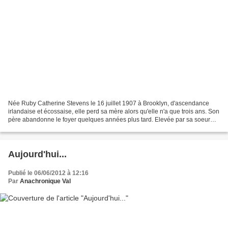
Née Ruby Catherine Stevens le 16 juillet 1907 à Brooklyn, d'ascendance
irlandaise et écossaise, elle perd sa mère alors qu'elle n'a que trois ans. Son
père abandonne le foyer quelques années plus tard. Elevée par sa soeur
ainée et des familles d'accueil,...
Aujourd'hui...
Publié le 06/06/2012 à 12:16
Par
Anachronique Val