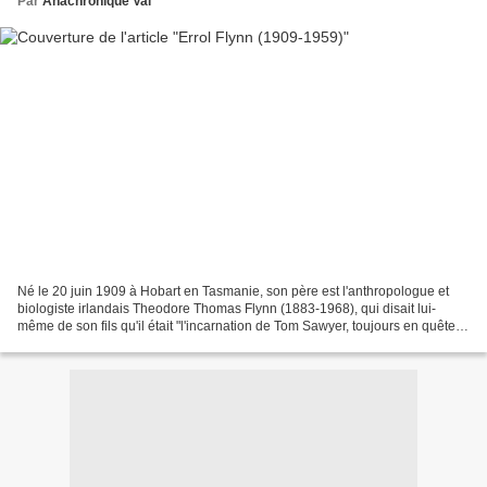
Par
Anachronique Val
Né le 20 juin 1909 à Hobart en Tasmanie, son père est l'anthropologue et
biologiste irlandais Theodore Thomas Flynn (1883-1968), qui disait lui-
même de son fils qu'il était "l'incarnation de Tom Sawyer, toujours en quête
d'une aventure à vivre". De fait,...