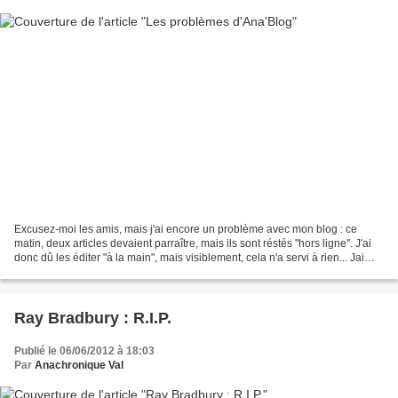
Excusez-moi les amis, mais j'ai encore un problème avec mon blog : ce
matin, deux articles devaient parraître, mais ils sont réstés "hors ligne". J'ai
donc dû les éditer "à la main", mais visiblement, cela n'a servi à rien... Jai
laissé un message sur...
Ray Bradbury : R.I.P.
Publié le 06/06/2012 à 18:03
Par
Anachronique Val