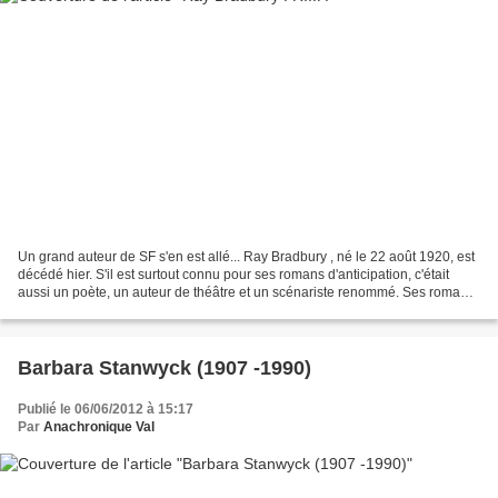
Un grand auteur de SF s'en est allé... Ray Bradbury , né le 22 août 1920, est
décédé hier. S'il est surtout connu pour ses romans d'anticipation, c'était
aussi un poète, un auteur de théâtre et un scénariste renommé. Ses romans
sont des chefs-d'oeuvre,...
Barbara Stanwyck (1907 -1990)
Publié le 06/06/2012 à 15:17
Par
Anachronique Val