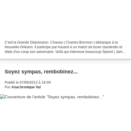
C'est la Grande Dépression. Chaney ( Charles Bronson ) débarque à la
Nouvelle-Orléans. Il participe par hasard à un match de boxe clandestin et
étale d'un coup son adversaire. Voilà qui interesse beaucoup Speed ( James
Coburn ), un manager un rien magouilleur...
Soyez sympas, rembobinez...
Publié le 07/06/2012 à 16:09
Par
Anachronique Val