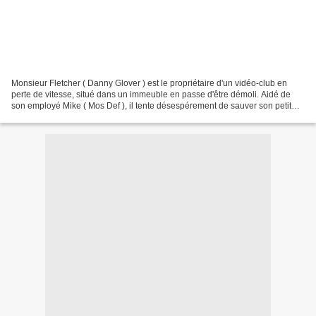
Monsieur Fletcher ( Danny Glover ) est le propriétaire d'un vidéo-club en
perte de vitesse, situé dans un immeuble en passe d'être démoli. Aidé de
son employé Mike ( Mos Def ), il tente désespérement de sauver son petit
commerce. Un jour, alors que Flecher...