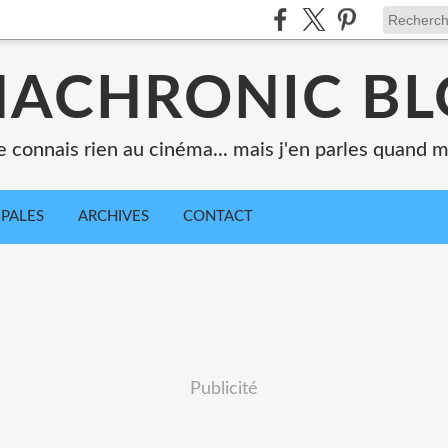
ACHRONIC B
e connais rien au cinéma... mais j'en parles quand
IPALES
ARCHIVES
CONTACT
Publicité