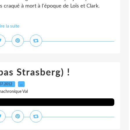
is craqué à mort à l'époque de Loïs et Clark.
ire la suite
pas Strasberg) !
07.2012
…
nachronique Val