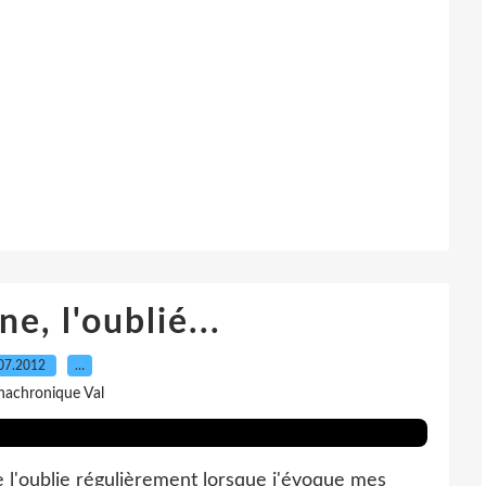
e, l'oublié...
07.2012
…
nachronique Val
je l'oublie régulièrement lorsque j'évoque mes