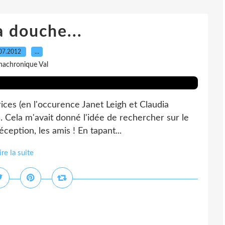
a douche...
07.2012
…
nachronique Val
trices (en l'occurence Janet Leigh et Claudia
s. Cela m'avait donné l'idée de rechercher sur le
ception, les amis ! En tapant...
ire la suite