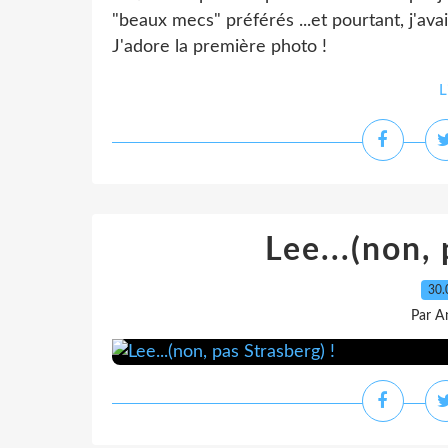
"beaux mecs" préférés ...et pourtant, j'ava
J'adore la première photo !
L
Lee...(non, 
30.
Par A