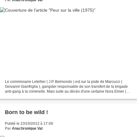
Le commissaire Letellier ( J.P. Belmondo ) est sur la piste de Marcucci (
Giovanni Gianfriglia ), gangster responsable de son transfert de la brigade
anti-gang à la criminelle. Mais suite au décès d'une certaine Nora Elmer (
Lea Massari ), un mysterieux...
Born to be wild !
Publié le 23/10/2012 à 17:00
Par
Anachronique Val