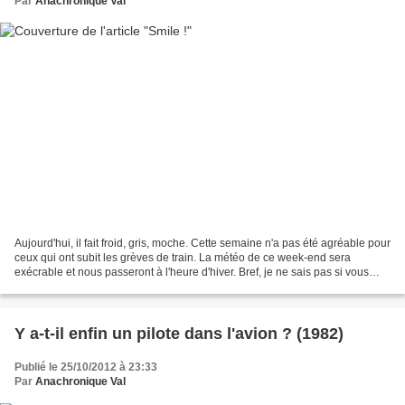
Par
Anachronique Val
Aujourd'hui, il fait froid, gris, moche. Cette semaine n'a pas été agréable pour
ceux qui ont subit les grèves de train. La météo de ce week-end sera
exécrable et nous passeront à l'heure d'hiver. Bref, je ne sais pas si vous
êtes comme moi, mais j'ai...
Y a-t-il enfin un pilote dans l'avion ? (1982)
Publié le 25/10/2012 à 23:33
Par
Anachronique Val