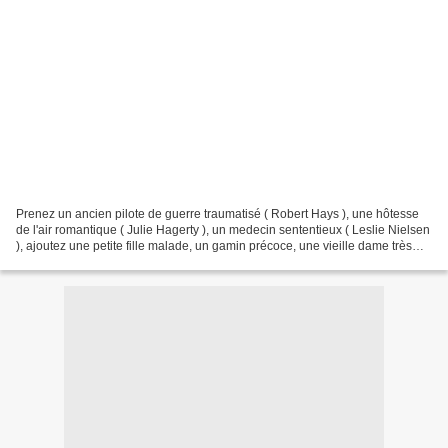
Prenez un ancien pilote de guerre traumatisé ( Robert Hays ), une hôtesse
de l'air romantique ( Julie Hagerty ), un medecin sententieux ( Leslie Nielsen
), ajoutez une petite fille malade, un gamin précoce, une vieille dame très
digne qui sniffe de la...