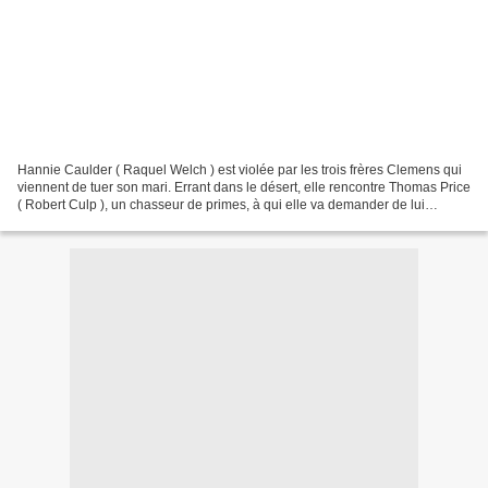
Hannie Caulder ( Raquel Welch ) est violée par les trois frères Clemens qui
viennent de tuer son mari. Errant dans le désert, elle rencontre Thomas Price
( Robert Culp ), un chasseur de primes, à qui elle va demander de lui
apprendre à tirer. Un colt...