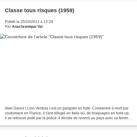
Classe tous risques (1959)
Publié le 25/10/2012 à 13:29
Par
Anachronique Val
Abel Davos ( Lino Ventura ) est un gangster en fuite. Condamné à mort par
coutumace en France, il s'est réfugié en Italie où, de braquages en hold-up,
il se retrouve pisté par la police. Il decide de revenir au pays avec sa femme
Thérèse et ses fils....