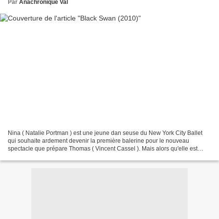
Par
Anachronique Val
Nina ( Natalie Portman ) est une jeune dan seuse du New York City Ballet
qui souhaite ardement devenir la première balerine pour le nouveau
spectacle que prépare Thomas ( Vincent Cassel ). Mais alors qu'elle est
choisie, une rivale, Lily ( Mila Kunis...