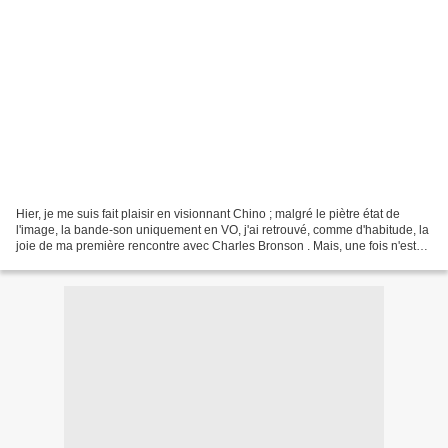
Hier, je me suis fait plaisir en visionnant Chino ; malgré le piètre état de
l'image, la bande-son uniquement en VO, j'ai retrouvé, comme d'habitude, la
joie de ma première rencontre avec Charles Bronson . Mais, une fois n'est
pas coutume, je voudrai...