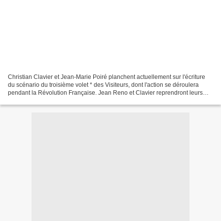
Christian Clavier et Jean-Marie Poiré planchent actuellement sur l'écriture
du scénario du troisième volet * des Visiteurs, dont l'action se déroulera
pendant la Révolution Française. Jean Reno et Clavier reprendront leurs
rôles, ou plutôt ceux des descendants...