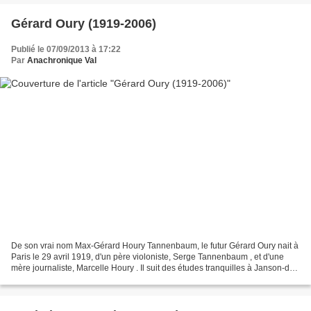
Gérard Oury (1919-2006)
Publié le 07/09/2013 à 17:22
Par
Anachronique Val
De son vrai nom Max-Gérard Houry Tannenbaum, le futur Gérard Oury nait à
Paris le 29 avril 1919, d'un père violoniste, Serge Tannenbaum , et d'une
mère journaliste, Marcelle Houry . Il suit des études tranquilles à Janson-de-
Sailly où ses condisciples...