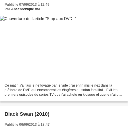
Publié le 07/09/2013 à 11:49
Par
Anachronique Val
Ce matin, j'ai fais le nettoyage par le vide : j'ai enfin mis le nez dans la
pléthore de DVD qui encombrent les étagères du salon famillial... Exit les
premiers épisodes de séries TV que j'ai acheté en kiosque et que je n'ai pas
suivi (j'ai une hésitation...
Black Swan (2010)
Publié le 06/09/2013 à 18:47