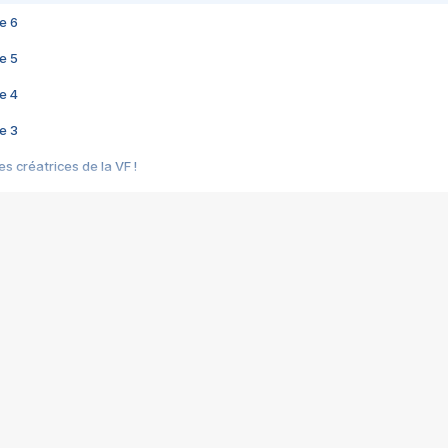
e 6
e 5
e 4
e 3
s créatrices de la VF !
e 2
e 1
e Mektoub My Love arrive enfin ! Rencontre avec Shaïn Boumedine et Sal
i : après Toni en famille
elle réalise le bouleversant Dites lui que je l'aime
ais ! Rencontre autour de Vie privée de Rebecca Zlotowski
 de Marguerite, Grave... Rencontre avec Ella Rumpf