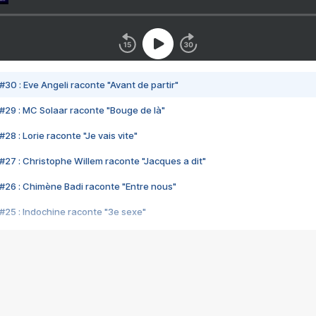
#30 : Eve Angeli raconte "Avant de partir"
#29 : MC Solaar raconte "Bouge de là"
28 : Lorie raconte "Je vais vite"
#27 : Christophe Willem raconte "Jacques a dit"
#26 : Chimène Badi raconte "Entre nous"
#25 : Indochine raconte "3e sexe"
#24 : Zaho raconte "C'est chelou"
#23 : Patrick Bruel raconte "Au café des délices"
#22 : Kyo raconte "Le chemin"
#21 : Nolwenn Leroy raconte "Cassé"