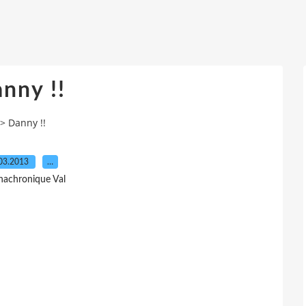
nny !!
>
Danny !!
03.2013
…
nachronique Val