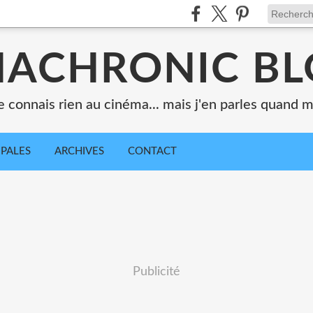
ACHRONIC B
e connais rien au cinéma... mais j'en parles quand
IPALES
ARCHIVES
CONTACT
Publicité