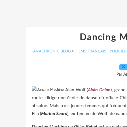
Dancing M
ANACHRONIC BLOG
>
FILMS FRANÇAIS : POLICIER
29.
Par A
Alan Wolf (
Alain Delon
), grand
route, dirige une école de danse où officie Chi
absolue. Mais trois jeunes femmes qui fréquent
Ella (
Marina Saura
), ex-femme de Wolf, demande 
Dancing Machine
de
Gilles Behat
est un mélange