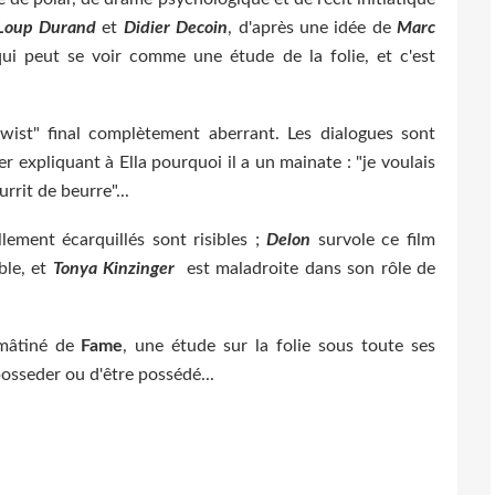
Loup Durand
et
Didier Decoin
, d'après une idée de
Marc
 qui peut se voir comme une étude de la folie, et c'est
wist" final complètement aberrant. Les dialogues sont
er expliquant à Ella pourquoi il a un mainate : "je voulais
rrit de beurre"...
ement écarquillés sont risibles ;
Delon
survole ce film
ble, et
Tonya Kinzinger
est maladroite dans son rôle de
 mâtiné de
Fame
, une étude sur la folie sous toute ses
e posseder ou d'être possédé...