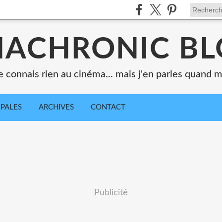
ACHRONIC B
e connais rien au cinéma... mais j'en parles quand
IPALES
ARCHIVES
CONTACT
Publicité