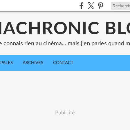
ACHRONIC B
e connais rien au cinéma... mais j'en parles quand
IPALES
ARCHIVES
CONTACT
Publicité