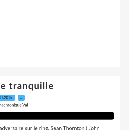
 tranquille
11.2015
…
nachronique Val
dversaire sur le ring, Sean Thornton ( John