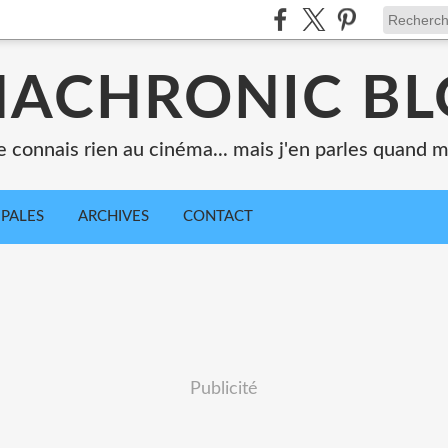
ACHRONIC B
e connais rien au cinéma... mais j'en parles quand
IPALES
ARCHIVES
CONTACT
Publicité