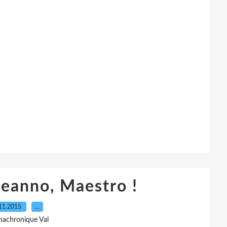
eanno, Maestro !
11.2015
…
nachronique Val