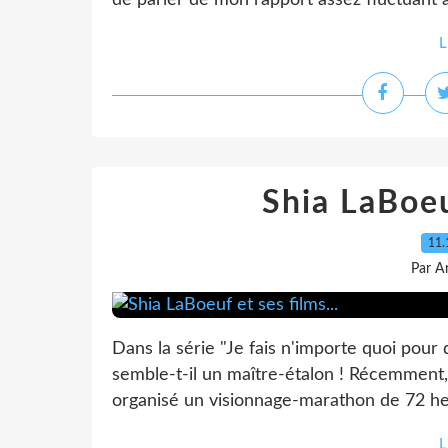
de parler de mon rapport assez fluctuant av
L
Shia LaBoeuf
11.
Par A
Dans la série "Je fais n'importe quoi pour 
semble-t-il un maître-étalon ! Récemment, 
organisé un visionnage-marathon de 72 heu
L