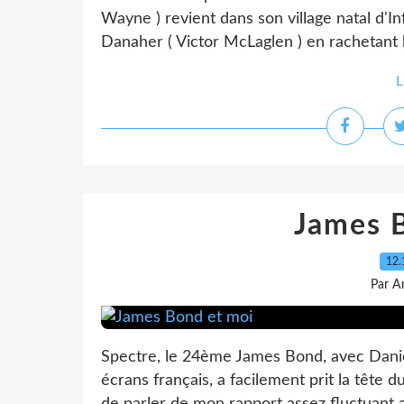
Wayne ) revient dans son village natal d'Inf
Danaher ( Victor McLaglen ) en rachetant l
L
James 
12.
Par A
Spectre, le 24ème James Bond, avec Danie
écrans français, a facilement prit la tête 