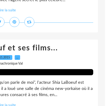
ec l'agent secret le plus célèbre...
ire la suite
 et ses films...
11.2015
…
nachronique Val
qu'on parle de moi", l'acteur Shia LaBoeuf est
il a loué une salle de cinéma new-yorkaise où il a
res consacré à ses films, en...
ire la suite