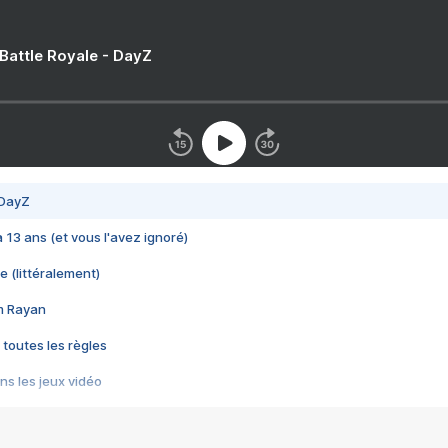
 Battle Royale - DayZ
 DayZ
 a 13 ans (et vous l'avez ignoré)
e (littéralement)
im Rayan
 toutes les règles
s les jeux vidéo
us choquant de Rockstar ? - Le scandale BULLY