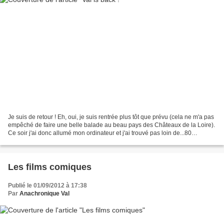
Je suis de retour ! Eh, oui, je suis rentrée plus tôt que prévu (cela ne m'a pas
empêché de faire une belle balade au beau pays des Châteaux de la Loire).
Ce soir j'ai donc allumé mon ordinateur et j'ai trouvé pas loin de...80
messages non-lus ! En fait,...
Les films comiques
Publié le 01/09/2012 à 17:38
Par
Anachronique Val