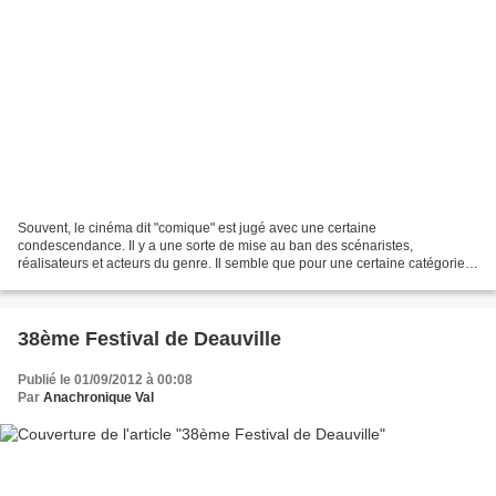
Souvent, le cinéma dit "comique" est jugé avec une certaine
condescendance. Il y a une sorte de mise au ban des scénaristes,
réalisateurs et acteurs du genre. Il semble que pour une certaine catégorie
de "cinéphiles", le comique, genre populaire, est...
38ème Festival de Deauville
Publié le 01/09/2012 à 00:08
Par
Anachronique Val