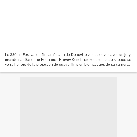
Le 38ème Festival du film américain de Deauville vient d'ouvrir, avec un jury
présidé par Sandrine Bonnaire . Harvey Keitel , présent sur le tapis rouge se
verra honoré de la projection de quatre films emblématiques de sa carrière :
Mean Streets ( Martin...